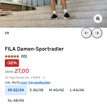
1/8
FILA Damen-Sportradler
(10)
-32%
27,00
39,99
30-Tage-Bestpreis:
39,99
€
inkl. MwSt.
zzgl. Versandkosten
XS 32/34
S 36/38
M 40/42
L 44/46
XL 48/50