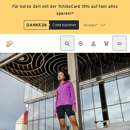
Für kurze Zeit mit der TchiboCard 15% auf fast alles
sparen!*
DANKE26
Code kopieren
Hinweis*