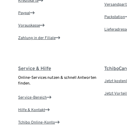
Kreditkarte
Versandpart
Paypal
Packstation
Vorauskasse
Lieferadress
Zahlung in der Filiale
Service & Hilfe
TchiboCar
Online-Services nutzen & schnell Antworten
Jetzt kostenl
finden.
Jetzt Vortei
Service-Bereich
Hilfe & Kontakt
Tchibo Online-Konto