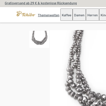
Gratisversand ab 29 € & kostenlose Rücksendung
Themenwelten
Kaffee
Damen
Herren
Kin