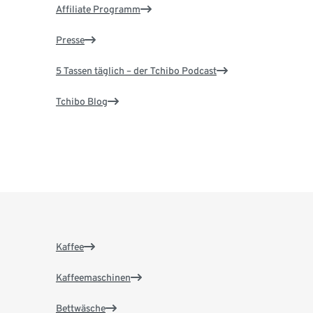
Affiliate Programm
Presse
5 Tassen täglich – der Tchibo Podcast
Tchibo Blog
Kaffee
Kaffeemaschinen
Bettwäsche