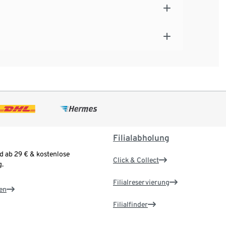
Filialabholung
d ab 29 € & kostenlose
Click & Collect
.
Filialreservierung
en
Filialfinder