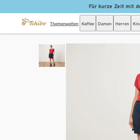
Für kurze Zeit mit d
Themenwelten
Kaffee
Damen
Herren
Kin