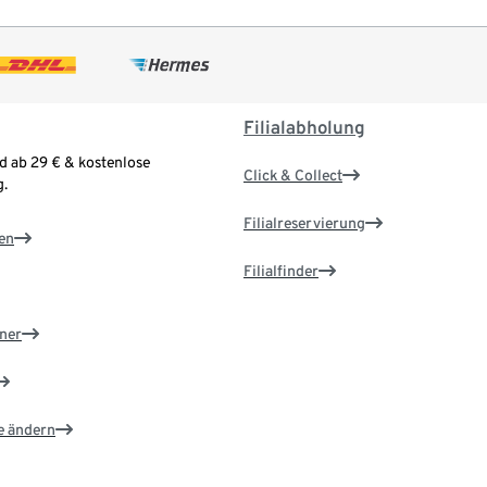
Filialabholung
d ab 29 € & kostenlose
Click & Collect
.
Filialreservierung
en
Filialfinder
ner
e ändern