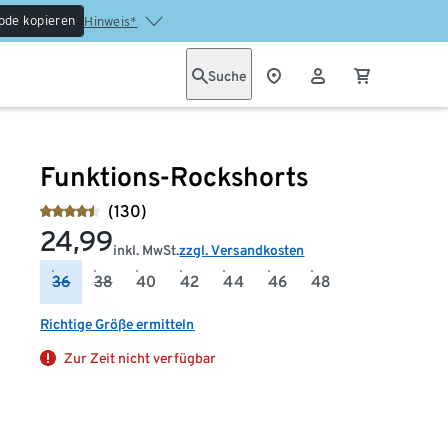
ode kopieren
Hinweis*
Suche
Funktions-Rockshorts
(130)
24,99
inkl. MwSt.
zzgl. Versandkosten
36
38
40
42
44
46
48
Richtige Größe ermitteln
Zur Zeit nicht verfügbar