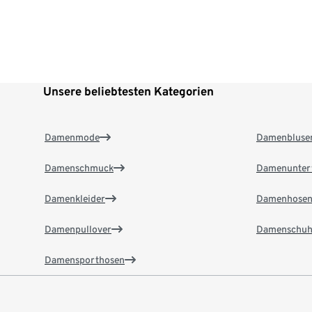
Unsere beliebtesten Kategorien
Damenmode
Damenbluse
Damenschmuck
Damenunter
Damenkleider
Damenhose
Damenpullover
Damenschuh
Damensporthosen