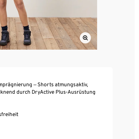
prägnierung ‒ Shorts atmungsaktiv,
ocknend durch DryActive Plus-Ausrüstung
freiheit
aterial – optimal für Outdooraktivitäten