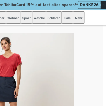
er TchiboCard 15% auf fast alles sparen!*
DANKE26
C
der
Wohnen
Sport
Wäsche
Schlafen
Sale
Mehr