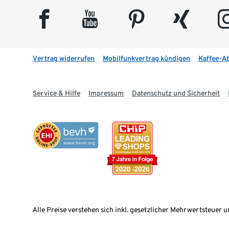
facebook
youtube
pinterest
xing
insta
Vertrag widerrufen
Mobilfunkvertrag kündigen
Kaffee-A
Service & Hilfe
Impressum
Datenschutz und Sicherheit
Alle Preise verstehen sich inkl. gesetzlicher Mehrwertsteuer u