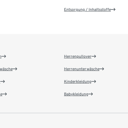
Entsorgung / Inhaltsstoffe
n
Herrenpullover
wäsche
Herrenunterwäsche
n
Kinderkleidung
e
Babykleidung