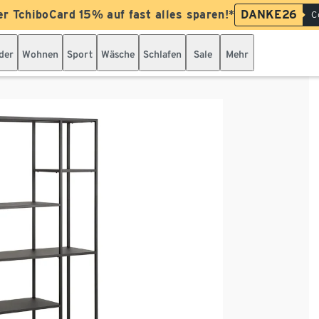
er TchiboCard 15% auf fast alles sparen!*
DANKE26
C
der
Wohnen
Sport
Wäsche
Schlafen
Sale
Mehr