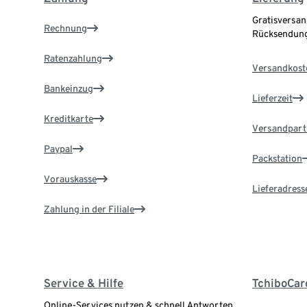
Gratisversan
Rechnung
Rücksendung
Ratenzahlung
Versandkost
Bankeinzug
Lieferzeit
Kreditkarte
Versandpart
Paypal
Packstation
Vorauskasse
Lieferadress
Zahlung in der Filiale
Service & Hilfe
TchiboCar
Online-Services nutzen & schnell Antworten