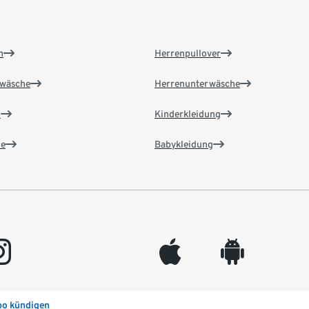
n
Herrenpullover
wäsche
Herrenunterwäsche
n
Kinderkleidung
e
Babykleidung
gram
appleinc
android
bo kündigen