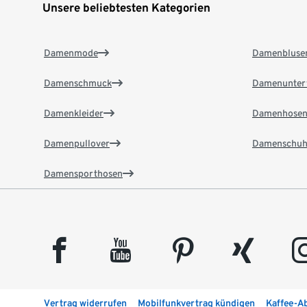
Unsere beliebtesten Kategorien
Damenmode
Damenbluse
Damenschmuck
Damenunter
Damenkleider
Damenhose
Damenpullover
Damenschuh
Damensporthosen
facebook
youtube
pinterest
xing
insta
Vertrag widerrufen
Mobilfunkvertrag kündigen
Kaffee-A