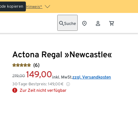
ode kopieren
Hinweis*
Suche
Actona Regal »Newcastle«
(6)
149,00
219,00
inkl. MwSt.
zzgl. Versandkosten
30-Tage-Bestpreis:
149,00
€
Zur Zeit nicht verfügbar