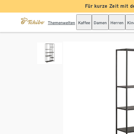
Für kurze Zeit mit d
Themenwelten
Kaffee
Damen
Herren
Kin