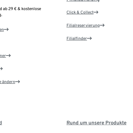
d ab 29 € & kostenlose
Click & Collect
.
Filialreservierung
en
Filialfinder
ner
e ändern
d
Rund um unsere Produkte