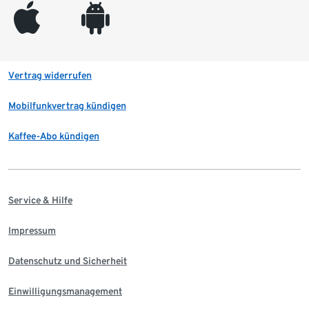
appleinc
android
Vertrag widerrufen
Mobilfunkvertrag kündigen
Kaffee-Abo kündigen
Service & Hilfe
Impressum
Datenschutz und Sicherheit
Einwilligungsmanagement