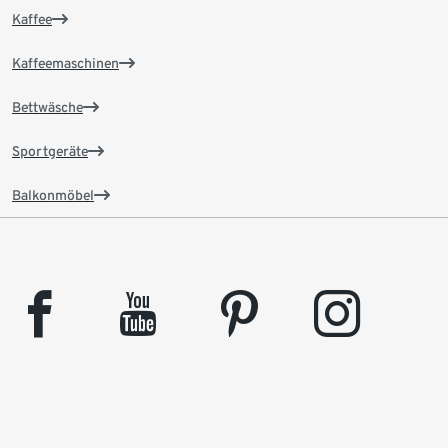
Kaffee
Kaffeemaschinen
Bettwäsche
Sportgeräte
Balkonmöbel
facebook
youtube
pinterest
instagram