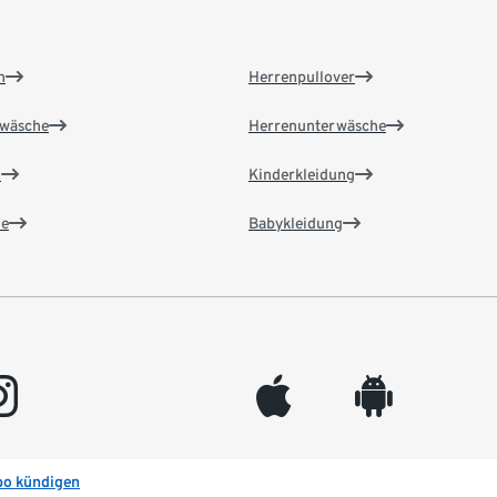
n
Herrenpullover
wäsche
Herrenunterwäsche
n
Kinderkleidung
e
Babykleidung
gram
appleinc
android
bo kündigen