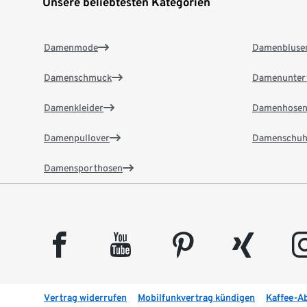
Unsere beliebtesten Kategorien
Damenmode
Damenbluse
Damenschmuck
Damenunter
Damenkleider
Damenhose
Damenpullover
Damenschuh
Damensporthosen
facebook
youtube
pinterest
xing
insta
Vertrag widerrufen
Mobilfunkvertrag kündigen
Kaffee-A