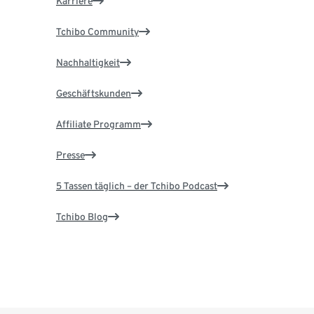
Karriere
Tchibo Community
Nachhaltigkeit
Geschäftskunden
Affiliate Programm
Presse
5 Tassen täglich – der Tchibo Podcast
Tchibo Blog