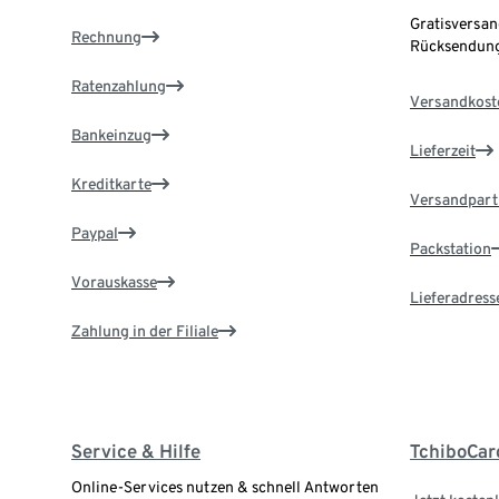
Gratisversan
Rechnung
Rücksendung
Ratenzahlung
Versandkost
Bankeinzug
Lieferzeit
Kreditkarte
Versandpart
Paypal
Packstation
Vorauskasse
Lieferadress
Zahlung in der Filiale
Service & Hilfe
TchiboCar
Online-Services nutzen & schnell Antworten