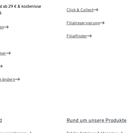
d ab 29 € & kostenlose
Click & Collect
.
Filialreservierung
en
Filialfinder
ner
e ändern
d
Rund um unsere Produkte