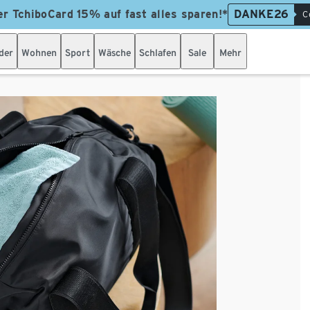
er TchiboCard 15% auf fast alles sparen!*
DANKE26
C
der
Wohnen
Sport
Wäsche
Schlafen
Sale
Mehr