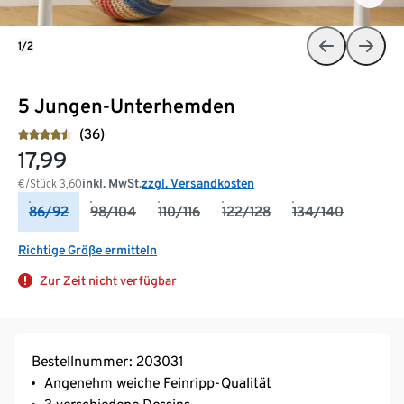
1/2
5 Jungen-Unterhemden
(36)
17,99
inkl. MwSt.
zzgl. Versandkosten
€/Stück
3,60
86/92
98/104
110/116
122/128
134/140
Richtige Größe ermitteln
Zur Zeit nicht verfügbar
Bestellnummer: 203031
Angenehm weiche Feinripp-Qualität