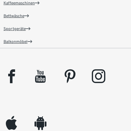
Kaffeemaschinen
Bettwäsche
Sportgeräte
Balkonmöbel
facebook
youtube
pinterest
instagram
appleinc
android