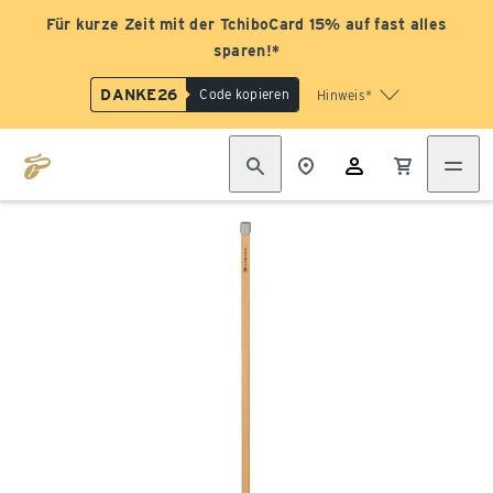
Für kurze Zeit mit der TchiboCard 15% auf fast alles
sparen!*
DANKE26
Code kopieren
Hinweis*