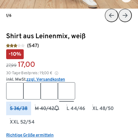
1/6
Shirt aus Leinenmix, weiß
(547)
-10%
17,00
27,99
30-Tage-Bestpreis:
19,00
€
inkl. MwSt.
zzgl. Versandkosten
S 36/38
M 40/42
L 44/46
XL 48/50
XXL 52/54
Richtige Größe ermitteln