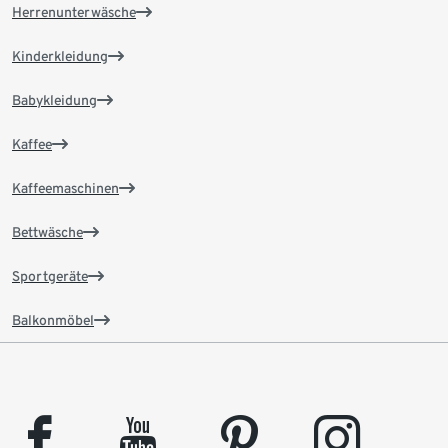
Herrenunterwäsche
Kinderkleidung
Babykleidung
Kaffee
Kaffeemaschinen
Bettwäsche
Sportgeräte
Balkonmöbel
facebook
youtube
pinterest
instagram