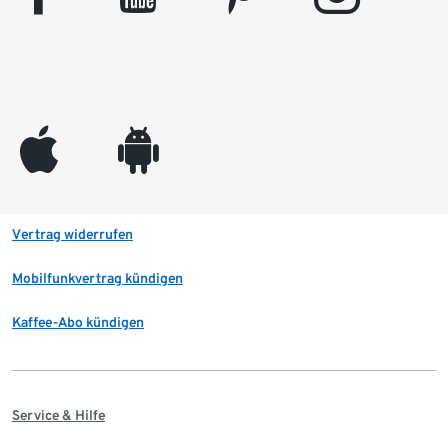
appleinc
android
Vertrag widerrufen
Mobilfunkvertrag kündigen
Kaffee-Abo kündigen
Service & Hilfe