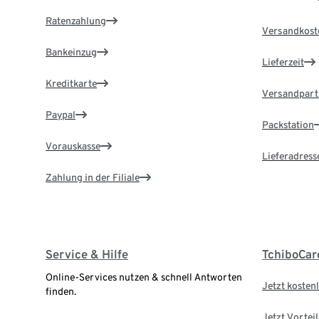
Ratenzahlung
Versandkost
Bankeinzug
Lieferzeit
Kreditkarte
Versandpart
Paypal
Packstation
Vorauskasse
Lieferadress
Zahlung in der Filiale
Service & Hilfe
TchiboCar
Online-Services nutzen & schnell Antworten
Jetzt kostenl
finden.
Jetzt Vortei