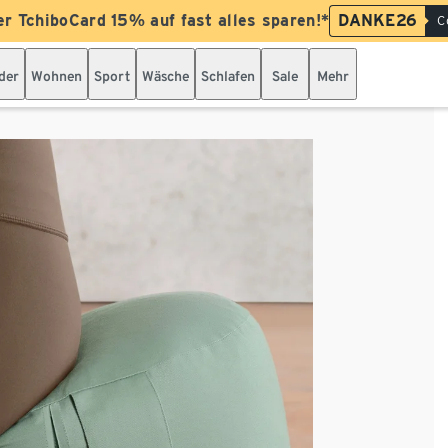
er TchiboCard 15% auf fast alles sparen!*
DANKE26
C
der
Wohnen
Sport
Wäsche
Schlafen
Sale
Mehr