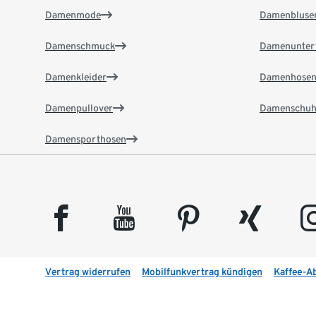
Damenmode
Damenbluse
Damenschmuck
Damenunter
Damenkleider
Damenhose
Damenpullover
Damenschuh
Damensporthosen
facebook
youtube
pinterest
xing
insta
Vertrag widerrufen
Mobilfunkvertrag kündigen
Kaffee-A