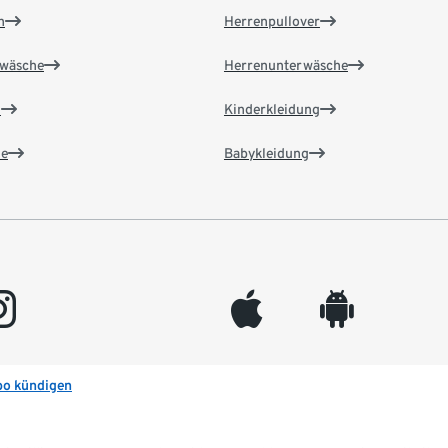
n
Herrenpullover
wäsche
Herrenunterwäsche
n
Kinderkleidung
e
Babykleidung
gram
appleinc
android
bo kündigen