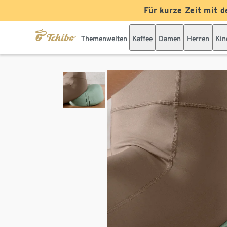
Für kurze Zeit mit d
Themenwelten
Kaffee
Damen
Herren
Kin