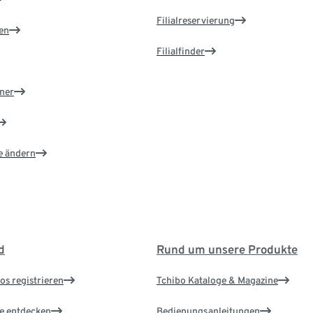
Filialreservierung
en
Filialfinder
ner
e ändern
d
Rund um unsere Produkte
os registrieren
Tchibo Kataloge & Magazine
le entdecken
Bedienungsanleitungen