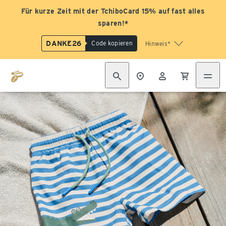
Für kurze Zeit mit der TchiboCard 15% auf fast alles
sparen!*
DANKE26
Code kopieren
Hinweis*