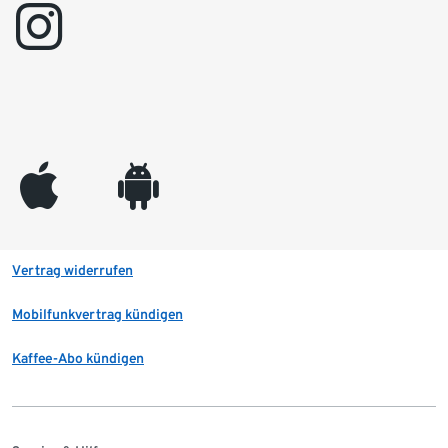
instagram
appleinc
android
Vertrag widerrufen
Mobilfunkvertrag kündigen
Kaffee-Abo kündigen