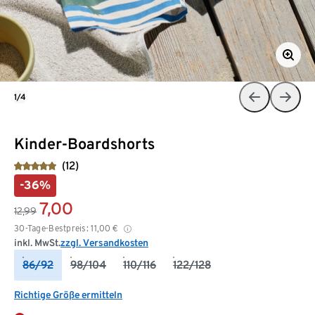
1/4
Kinder-Boardshorts
(12)
-36%
7,00
12,99
30-Tage-Bestpreis:
11,00
€
inkl. MwSt.
zzgl. Versandkosten
86/92
98/104
110/116
122/128
Richtige Größe ermitteln