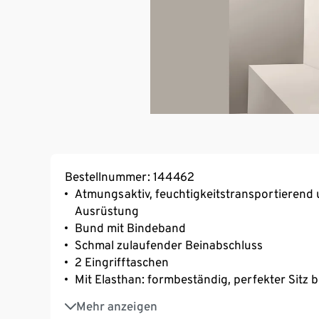
Bestellnummer: 144462
Atmungsaktiv, feuchtigkeitstransportierend 
Ausrüstung
Bund mit Bindeband
Schmal zulaufender Beinabschluss
2 Eingrifftaschen
Mit Elasthan: formbeständig, perfekter Sitz 
Hoher Tragekomfort durch elastisches Oberm
Mehr anzeigen
Immer eine gute Figur: Damenhose für z.B. F