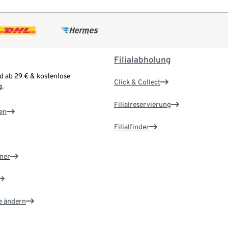
Filialabholung
d ab 29 € & kostenlose
Click & Collect
.
Filialreservierung
en
Filialfinder
ner
e ändern