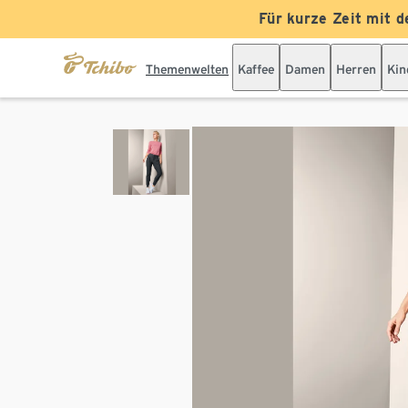
Für kurze Zeit mit d
Themenwelten
Kaffee
Damen
Herren
Kin