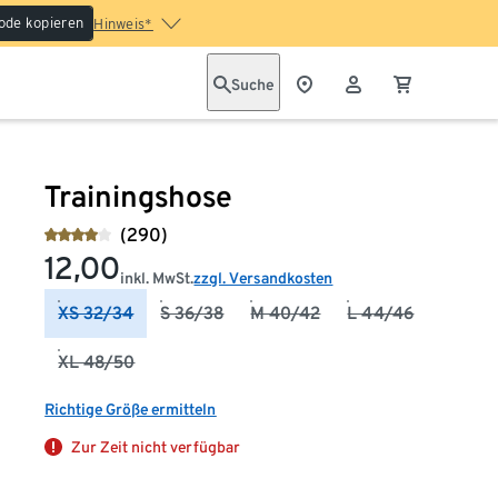
ode kopieren
Hinweis*
Suche
Trainingshose
(290)
12,00
inkl. MwSt.
zzgl. Versandkosten
XS 32/34
S 36/38
M 40/42
L 44/46
XL 48/50
Richtige Größe ermitteln
Zur Zeit nicht verfügbar