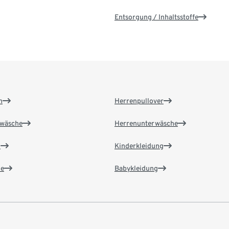
Entsorgung / Inhaltsstoffe
n
Herrenpullover
wäsche
Herrenunterwäsche
n
Kinderkleidung
e
Babykleidung