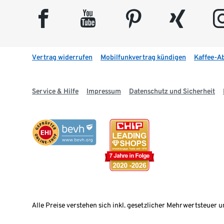
facebook
youtube
pinterest
xing
insta
Vertrag widerrufen
Mobilfunkvertrag kündigen
Kaffee-A
Service & Hilfe
Impressum
Datenschutz und Sicherheit
Alle Preise verstehen sich inkl. gesetzlicher Mehrwertsteuer u