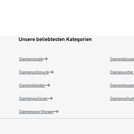
Unsere beliebtesten Kategorien
Damenmode
Damenbluse
Damenschmuck
Damenunter
Damenkleider
Damenhose
Damenpullover
Damenschuh
Damensporthosen