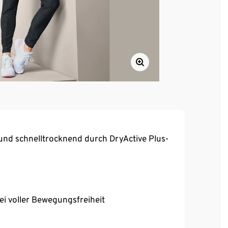
und schnelltrocknend durch DryActive Plus-
bei voller Bewegungsfreiheit
aterial
itnesstraining oder Yoga