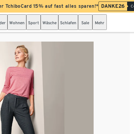
er TchiboCard 15% auf fast alles sparen!*
DANKE26
C
der
Wohnen
Sport
Wäsche
Schlafen
Sale
Mehr