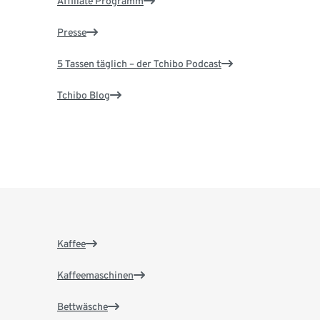
Affiliate Programm
Presse
5 Tassen täglich – der Tchibo Podcast
Tchibo Blog
Kaffee
Kaffeemaschinen
Bettwäsche