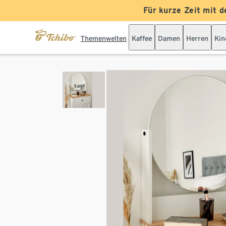
Für kurze Zeit mit d
Themenwelten
Kaffee
Damen
Herren
Kin