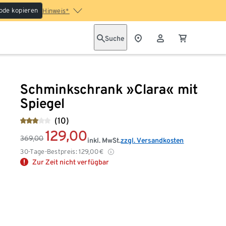
ode kopieren
Hinweis*
Suche
Schminkschrank »Clara« mit
Spiegel
(10)
129,00
369,00
inkl. MwSt.
zzgl. Versandkosten
30-Tage-Bestpreis:
129,00
€
Zur Zeit nicht verfügbar