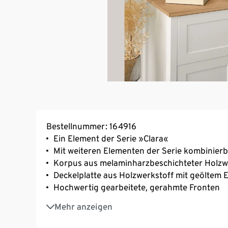
Bestellnummer: 164916
Ein Element der Serie »Clara«
Mit weiteren Elementen der Serie kombinier
Korpus aus melaminharzbeschichteter Holzwe
Deckelplatte aus Holzwerkstoff mit geöltem 
Hochwertig gearbeitete, gerahmte Fronten
Schublade mit Unterflur-Teilauszug und ma
Mehr anzeigen
Lautloses Schließen der Schublade und Tür
Schminkschrank mit 4 individuell höhenvers