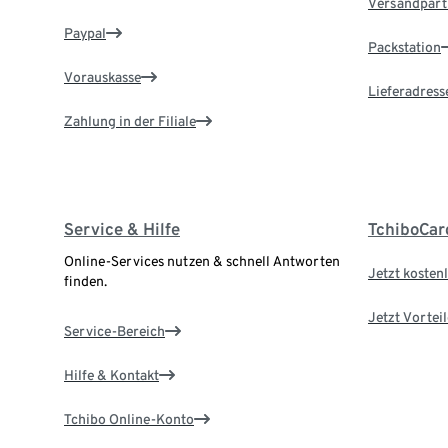
Versandpart
Paypal
Packstation
Vorauskasse
Lieferadress
Zahlung in der Filiale
Service & Hilfe
TchiboCar
Online-Services nutzen & schnell Antworten
Jetzt kostenl
finden.
Jetzt Vortei
Service-Bereich
Hilfe & Kontakt
Tchibo Online-Konto