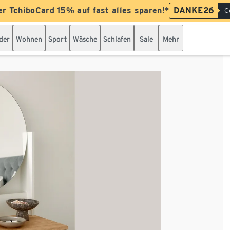
er TchiboCard 15% auf fast alles sparen!*
DANKE26
C
der
Wohnen
Sport
Wäsche
Schlafen
Sale
Mehr