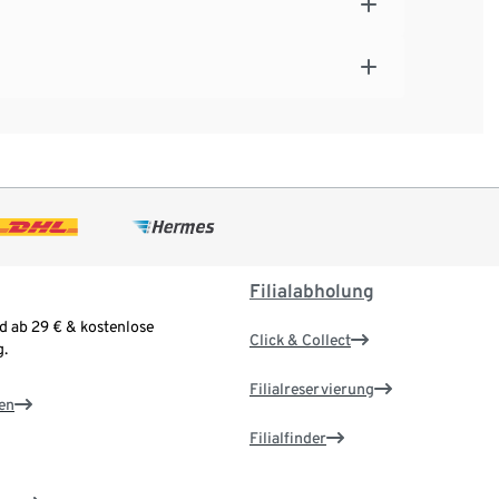
Filialabholung
d ab 29 € & kostenlose
Click & Collect
.
Filialreservierung
en
Filialfinder