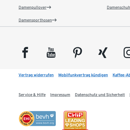
Damenpullover
Damenschuh
Damensporthosen
facebook
youtube
pinterest
xing
insta
Vertrag widerrufen
Mobilfunkvertrag kündigen
Kaffee-A
Service & Hilfe
Impressum
Datenschutz und Sicherheit