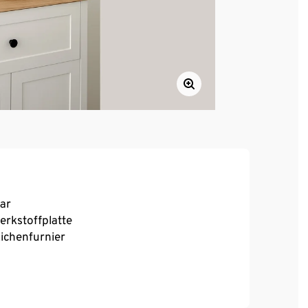
bar
rkstoffplatte
Eichenfurnier
ximaler Zargenhöhe
en durch Soft-Close-Mechanismus
tellbaren Einlegeböden