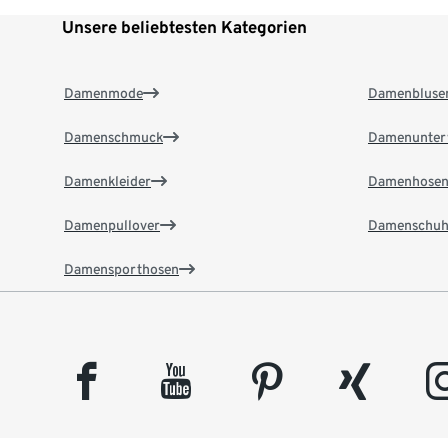
Unsere beliebtesten Kategorien
Damenmode
Damenbluse
Damenschmuck
Damenunter
Damenkleider
Damenhose
Damenpullover
Damenschuh
Damensporthosen
facebook
youtube
pinterest
xing
insta