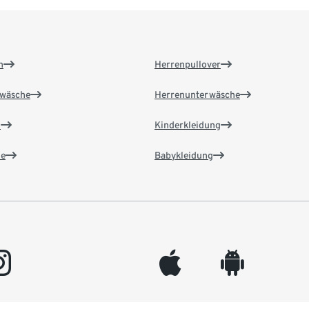
n
Herrenpullover
wäsche
Herrenunterwäsche
n
Kinderkleidung
e
Babykleidung
gram
appleinc
android