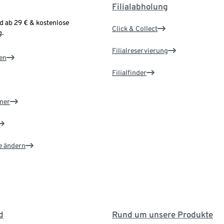
Filialabholung
d ab 29 € & kostenlose
Click & Collect
.
Filialreservierung
en
Filialfinder
ner
e ändern
d
Rund um unsere Produkte