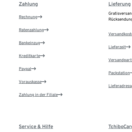
Zahlung
Lieferung
Gratisversan
Rechnung
Rücksendung
Ratenzahlung
Versandkost
Bankeinzug
Lieferzeit
Kreditkarte
Versandpart
Paypal
Packstation
Vorauskasse
Lieferadress
Zahlung in der Filiale
Service & Hilfe
TchiboCar