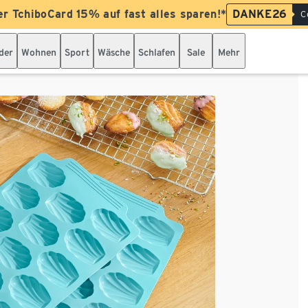
er TchiboCard 15% auf fast alles sparen!*
DANKE26
C
der
Wohnen
Sport
Wäsche
Schlafen
Sale
Mehr