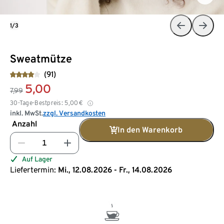
1/3
Sweatmütze
(91)
5,00
7,99
30-Tage-Bestpreis:
5,00
€
inkl. MwSt.
zzgl. Versandkosten
Anzahl
In den Warenkorb
Auf Lager
Liefertermin:
Mi., 12.08.2026 - Fr., 14.08.2026