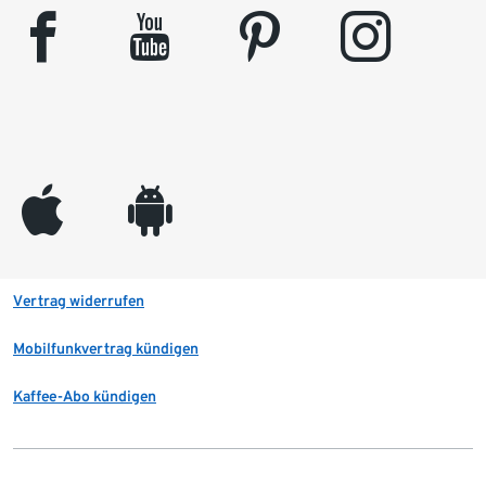
facebook
youtube
pinterest
instagram
appleinc
android
Vertrag widerrufen
Mobilfunkvertrag kündigen
Kaffee-Abo kündigen