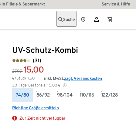
 in Filiale & Supermarkt
Service & Hilfe
Suche
UV-Schutz-Kombi
(31)
15,00
27,99
€/Stück
7,50
inkl. MwSt.
zzgl. Versandkosten
30-Tage-Bestpreis:
15,00
€
74/80
86/92
98/104
110/116
122/128
Richtige Größe ermitteln
Zur Zeit nicht verfügbar