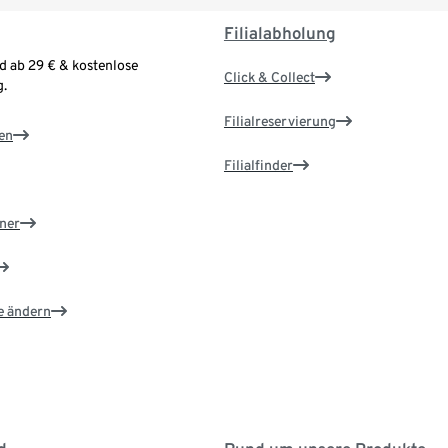
Filialabholung
d ab 29 € & kostenlose
Click & Collect
.
Filialreservierung
en
Filialfinder
ner
e ändern