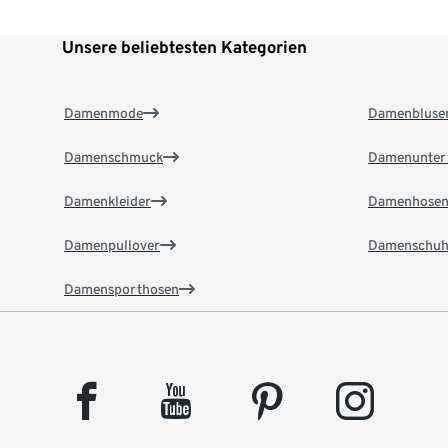
Unsere beliebtesten Kategorien
Damenmode
Damenbluse
Damenschmuck
Damenunter
Damenkleider
Damenhose
Damenpullover
Damenschuh
Damensporthosen
facebook
youtube
pinterest
instagram