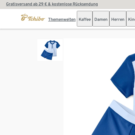
Gratisversand ab 29 € & kostenlose Rücksendung
Themenwelten
Kaffee
Damen
Herren
Kin