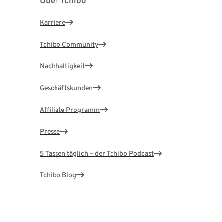
Über Tchibo
Karriere
Tchibo Community
Nachhaltigkeit
Geschäftskunden
Affiliate Programm
Presse
5 Tassen täglich – der Tchibo Podcast
Tchibo Blog