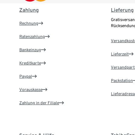
Zahlung
Lieferung
Gratisversan
Rechnung
Rücksendung
Ratenzahlung
Versandkost
Bankeinzug
Lieferzeit
Kreditkarte
Versandpart
Paypal
Packstation
Vorauskasse
Lieferadress
Zahlung in der Filiale