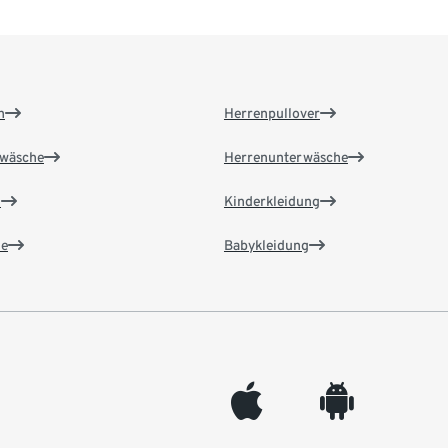
n
Herrenpullover
wäsche
Herrenunterwäsche
n
Kinderkleidung
e
Babykleidung
appleinc
android