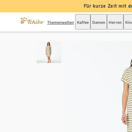
Für kurze Zeit mit d
Themenwelten
Kaffee
Damen
Herren
Kin