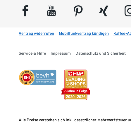
facebook
youtube
pinterest
xing
insta
Vertrag widerrufen
Mobilfunkvertrag kündigen
Kaffee-A
Service & Hilfe
Impressum
Datenschutz und Sicherheit
Alle Preise verstehen sich inkl. gesetzlicher Mehrwertsteuer u