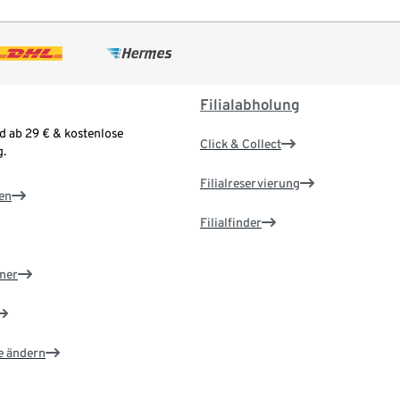
Filialabholung
d ab 29 € & kostenlose
Click & Collect
.
Filialreservierung
en
Filialfinder
ner
e ändern