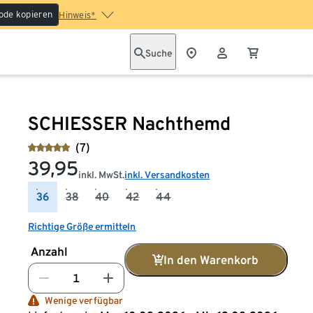
ode kopieren
Hinweis*
Suche
SCHIESSER Nachthemd
(7)
39,95
inkl. MwSt.
inkl. Versandkosten
36
38
40
42
44
Richtige Größe ermitteln
Anzahl
In den Warenkorb
Wenige verfügbar