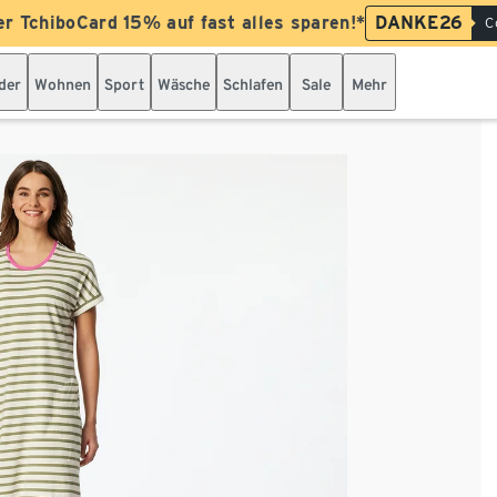
er TchiboCard 15% auf fast alles sparen!*
DANKE26
C
der
Wohnen
Sport
Wäsche
Schlafen
Sale
Mehr