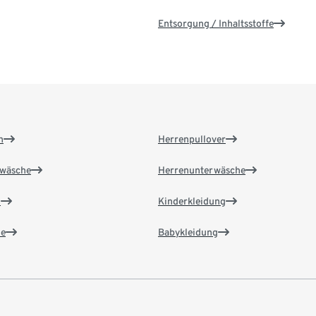
Entsorgung / Inhaltsstoffe
n
Herrenpullover
wäsche
Herrenunterwäsche
n
Kinderkleidung
e
Babykleidung