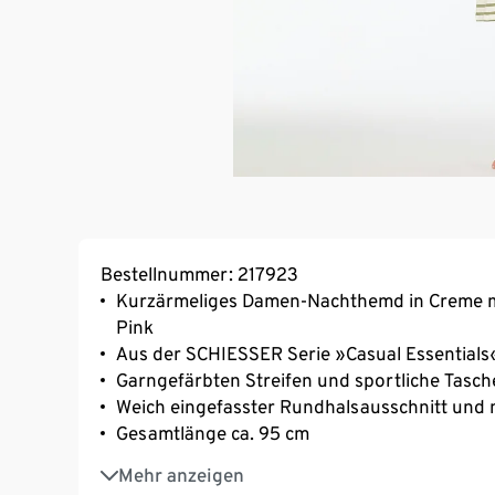
Bestellnummer: 217923
Kurzärmeliges Damen-Nachthemd in Creme mit
Pink
Aus der SCHIESSER Serie »Casual Essentials
Garngefärbten Streifen und sportliche Tasc
Weich eingefasster Rundhalsausschnitt und
Gesamtlänge ca. 95 cm
Komfortable, elastische Single-Jersey-Qualit
Mehr anzeigen
Unsere Models tragen Größe M/38