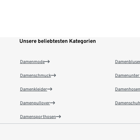
Unsere beliebtesten Kategorien
Damenmode
Damenbluse
Damenschmuck
Damenunter
Damenkleider
Damenhose
Damenpullover
Damenschuh
Damensporthosen