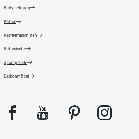
Babykleidung
Kaffee
Kaffeemaschinen
Bettwäsche
Sportgeräte
Balkonmöbel
facebook
youtube
pinterest
instagram