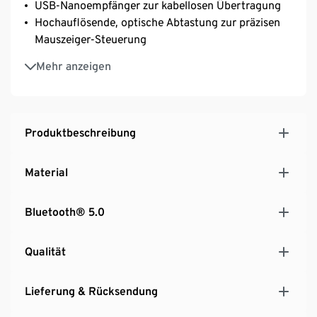
USB-Nanoempfänger zur kabellosen Übertragung
Hochauflösende, optische Abtastung zur präzisen
Mauszeiger-Steuerung
Für Rechts- und Linkshänder geeignet
Mehr anzeigen
Mit einer Vielzahl von Geräten kompatibel, z.B.
Desktop-PCs und Notebooks
Integrierter Stromspar-Modus nach ca. 10 Min.
Produktbeschreibung
Material
Bluetooth® 5.0
Qualität
Lieferung & Rücksendung