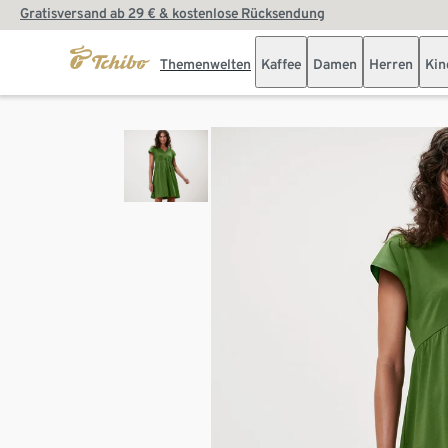
Gratisversand ab 29 € & kostenlose Rücksendung
Themenwelten
Kaffee
Damen
Herren
Kin