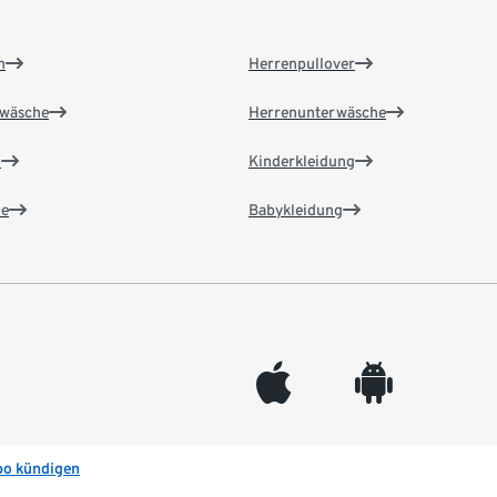
n
Herrenpullover
wäsche
Herrenunterwäsche
n
Kinderkleidung
e
Babykleidung
appleinc
android
bo kündigen