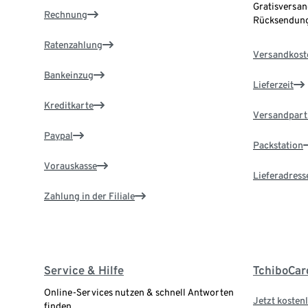
Gratisversan
Rechnung
Rücksendung
Ratenzahlung
Versandkost
Bankeinzug
Lieferzeit
Kreditkarte
Versandpart
Paypal
Packstation
Vorauskasse
Lieferadress
Zahlung in der Filiale
Service & Hilfe
TchiboCar
Online-Services nutzen & schnell Antworten
Jetzt kostenl
finden.