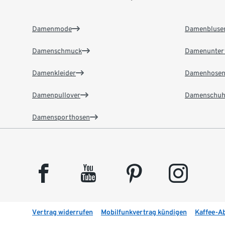
Damenmode
Damenbluse
Damenschmuck
Damenunter
Damenkleider
Damenhose
Damenpullover
Damenschuh
Damensporthosen
facebook
youtube
pinterest
instagram
Vertrag widerrufen
Mobilfunkvertrag kündigen
Kaffee-A