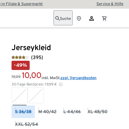
 in Filiale & Supermarkt
Service & Hilfe
Suche
Jerseykleid
(395)
-49%
10,00
19,99
inkl. MwSt.
zzgl. Versandkosten
30-Tage-Bestpreis:
19,99
€
S 36/38
M 40/42
L 44/46
XL 48/50
XXL 52/54