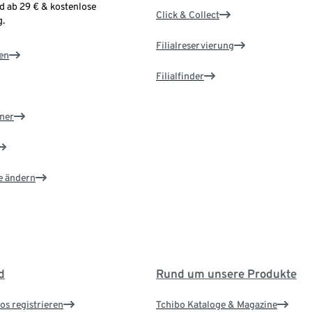
d ab 29 € & kostenlose
Click & Collect
.
Filialreservierung
en
Filialfinder
ner
e ändern
d
Rund um unsere Produkte
os registrieren
Tchibo Kataloge & Magazine