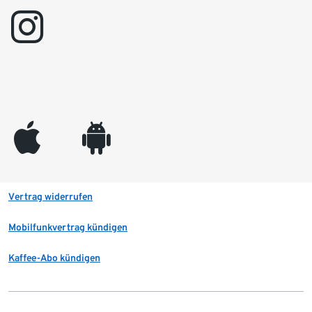
instagram
appleinc
android
Vertrag widerrufen
Mobilfunkvertrag kündigen
Kaffee-Abo kündigen