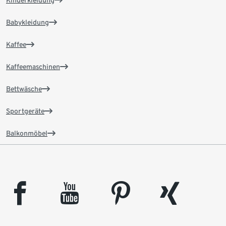
Kinderkleidung
Babykleidung
Kaffee
Kaffeemaschinen
Bettwäsche
Sportgeräte
Balkonmöbel
facebook
youtube
pinterest
xing