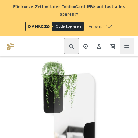
Für kurze Zeit mit der TchiboCard 15% auf fast alles
sparen!*
DANKE26
Code kopieren
Hinweis*