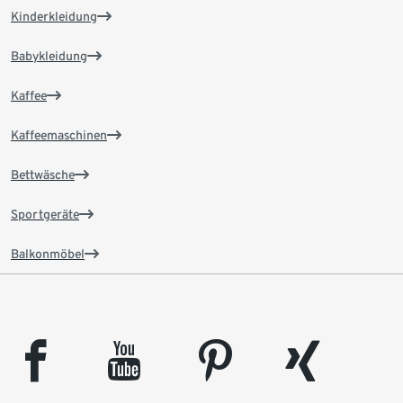
Kinderkleidung
Babykleidung
Kaffee
Kaffeemaschinen
Bettwäsche
Sportgeräte
Balkonmöbel
facebook
youtube
pinterest
xing