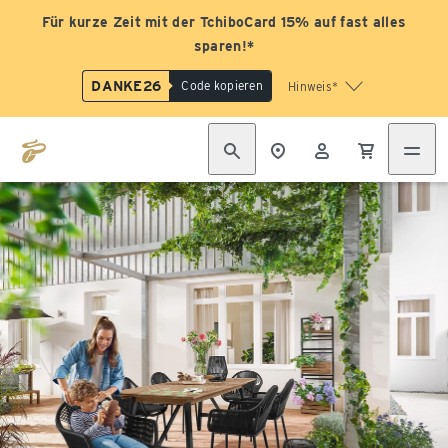
Für kurze Zeit mit der TchiboCard 15% auf fast alles
sparen!*
DANKE26
Code kopieren
Hinweis*