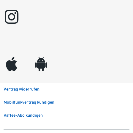
instagram
appleinc
android
Vertrag widerrufen
Mobilfunkvertrag kündigen
Kaffee-Abo kündigen