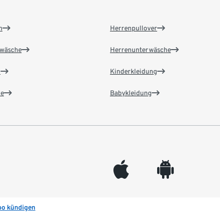
n
Herrenpullover
wäsche
Herrenunterwäsche
n
Kinderkleidung
e
Babykleidung
appleinc
android
bo kündigen