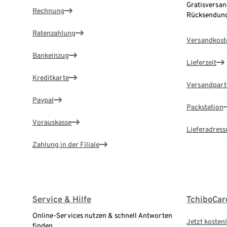
Gratisversan
Rechnung
Rücksendung
Ratenzahlung
Versandkost
Bankeinzug
Lieferzeit
Kreditkarte
Versandpart
Paypal
Packstation
Vorauskasse
Lieferadress
Zahlung in der Filiale
Service & Hilfe
TchiboCar
Online-Services nutzen & schnell Antworten
Jetzt kostenl
finden.