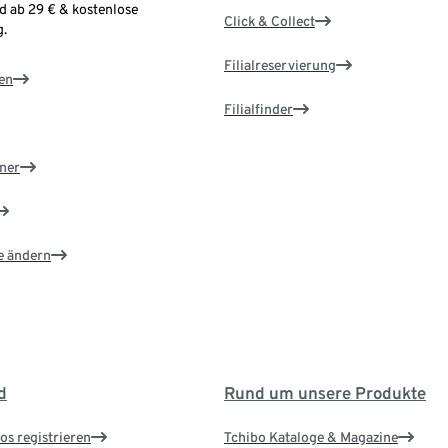
d ab 29 € & kostenlose
Click & Collect
.
Filialreservierung
en
Filialfinder
ner
e ändern
d
Rund um unsere Produkte
os registrieren
Tchibo Kataloge & Magazine