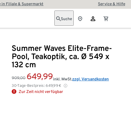
 in Filiale & Supermarkt
Service & Hilfe
Suche
Summer Waves Elite-Frame-
Pool, Teakoptik, ca. Ø 549 x
132 cm
649,99
909,00
inkl. MwSt.
zzgl. Versandkosten
30-Tage-Bestpreis:
649,99
€
Zur Zeit nicht verfügbar