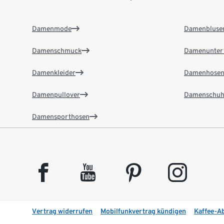
Damenmode
Damenbluse
Damenschmuck
Damenunter
Damenkleider
Damenhose
Damenpullover
Damenschuh
Damensporthosen
facebook
youtube
pinterest
instagram
Vertrag widerrufen
Mobilfunkvertrag kündigen
Kaffee-A