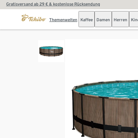
Gratisversand ab 29 € & kostenlose Rücksendung
Themenwelten
Kaffee
Damen
Herren
Kin