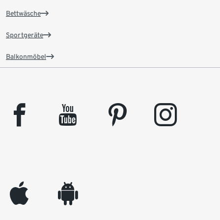
Bettwäsche
Sportgeräte
Balkonmöbel
facebook
youtube
pinterest
instagram
appleinc
android