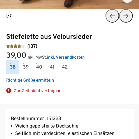
1/7
Stiefelette aus Veloursleder
(137)
39,00
inkl. MwSt.
inkl. Versandkosten
38
39
40
41
42
Richtige Größe ermitteln
Zur Zeit nicht verfügbar
Bestellnummer: 151223
Weich gepolsterte Decksohle
Seitlich mit verdeckten, elastischen Einsätzen