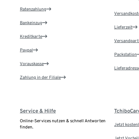
Ratenzahlung
Versandkost
Bankeinzug
Lieferzeit
Kreditkarte
Versandpart
Paypal
Packstation
Vorauskasse
Lieferadress
Zahlung in der Filiale
Service & Hilfe
TchiboCar
Online-Services nutzen & schnell Antworten
Jetzt kostenl
finden.
Jetzt Vortei