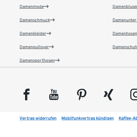
Damenmode
Damenbluse
Damenschmuck
Damenunter
Damenkleider
Damenhose
Damenpullover
Damenschuh
Damensporthosen
facebook
youtube
pinterest
xing
insta
Vertrag widerrufen
Mobilfunkvertrag kündigen
Kaffee-A