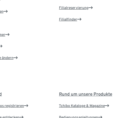
Filialreservierung
en
Filialfinder
ner
e ändern
d
Rund um unsere Produkte
os registrieren
Tchibo Kataloge & Magazine
le entdecken
Bedienungsanleitungen