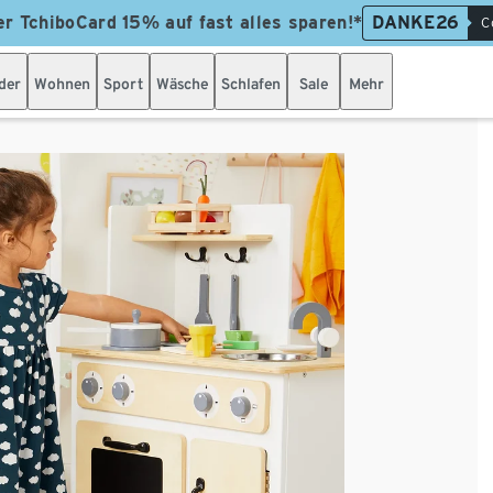
er TchiboCard 15% auf fast alles sparen!*
DANKE26
C
der
Wohnen
Sport
Wäsche
Schlafen
Sale
Mehr