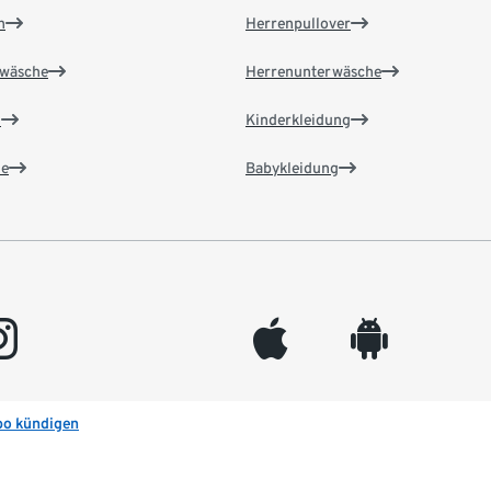
n
Herrenpullover
wäsche
Herrenunterwäsche
n
Kinderkleidung
e
Babykleidung
gram
appleinc
android
bo kündigen