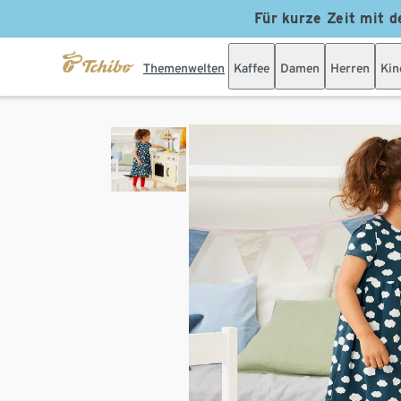
Für kurze Zeit mit d
Themenwelten
Kaffee
Damen
Herren
Kin