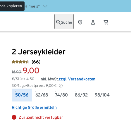
ode kopieren
Hinweis*
Suche
2 Jerseykleider
(66)
9,00
16,99
€/Stück
4,50
inkl. MwSt.
zzgl. Versandkosten
30-Tage-Bestpreis:
9,00
€
50/56
62/68
74/80
86/92
98/104
Richtige Größe ermitteln
Zur Zeit nicht verfügbar