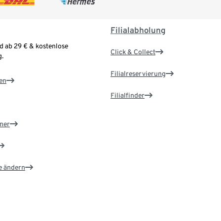
Filialabholung
d ab 29 € & kostenlose
Click & Collect
.
Filialreservierung
en
Filialfinder
ner
e ändern