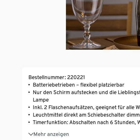
Bestellnummer: 220221
Batteriebetrieben – flexibel platzierbar
Nur den Schirm aufstecken und die Lieblingsf
Lampe
Inkl. 2 Flaschenaufsätzen, geeignet für all
Leuchtmittel direkt am Schiebeschalter di
Timerfunktion: Abschalten nach 6 Stunden, 
Mit fest integriertem LED-Modul – Lichtfarb
Mehr anzeigen
Spritzwassergeschützt nach IP44