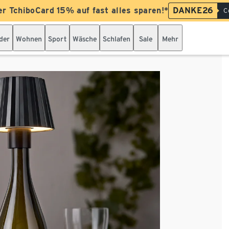
er TchiboCard 15% auf fast alles sparen!*
DANKE26
C
der
Wohnen
Sport
Wäsche
Schlafen
Sale
Mehr