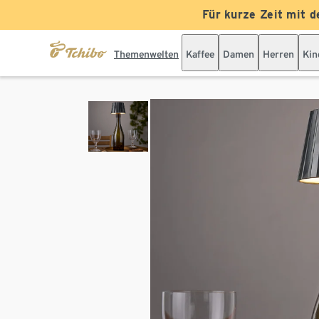
Für kurze Zeit mit d
Themenwelten
Kaffee
Damen
Herren
Kin