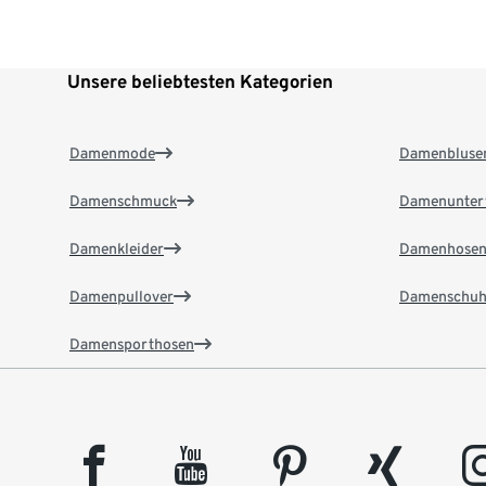
Unsere beliebtesten Kategorien
Damenmode
Damenbluse
Damenschmuck
Damenunter
Damenkleider
Damenhose
Damenpullover
Damenschuh
Damensporthosen
facebook
youtube
pinterest
xing
insta