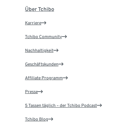
Über Tchibo
Karriere
Tchibo Community
Nachhaltigkeit
Geschäftskunden
Affiliate Programm
Presse
5 Tassen täglich – der Tchibo Podcast
Tchibo Blog