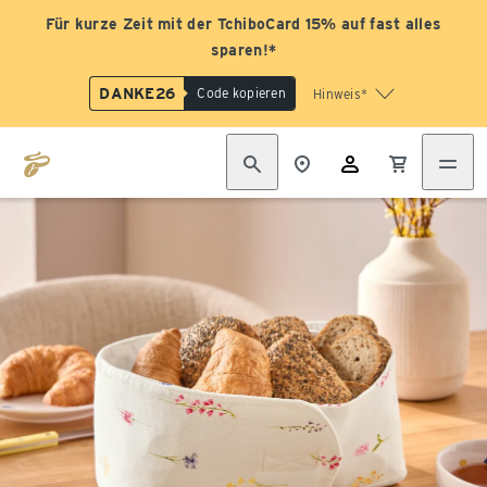
Für kurze Zeit mit der TchiboCard 15% auf fast alles
sparen!*
DANKE26
Code kopieren
Hinweis*