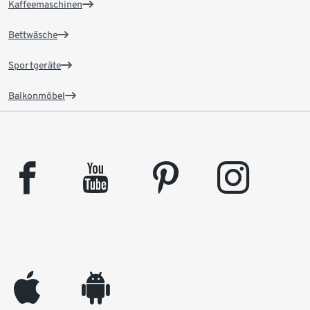
Kaffeemaschinen
Bettwäsche
Sportgeräte
Balkonmöbel
facebook
youtube
pinterest
instagram
appleinc
android