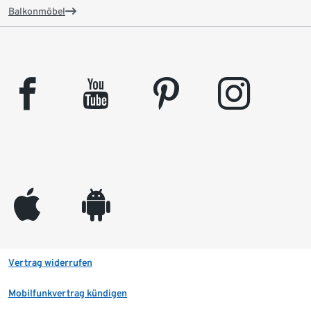
Balkonmöbel
facebook
youtube
pinterest
instagram
appleinc
android
Vertrag widerrufen
Mobilfunkvertrag kündigen