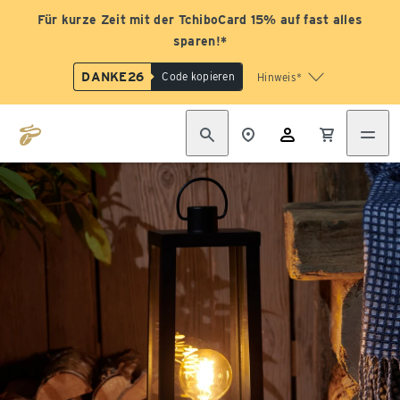
Für kurze Zeit mit der TchiboCard 15% auf fast alles
sparen!*
DANKE26
Code kopieren
Hinweis*