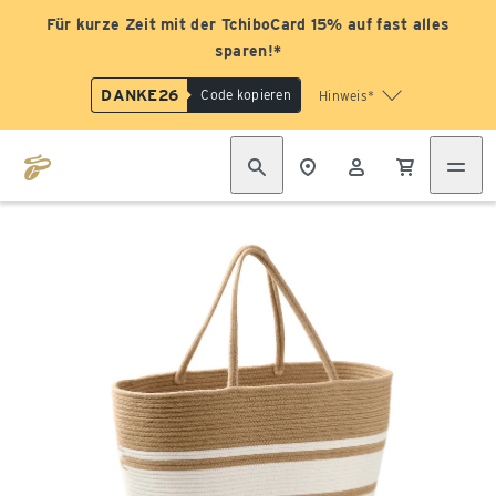
Für kurze Zeit mit der TchiboCard 15% auf fast alles
sparen!*
DANKE26
Code kopieren
Hinweis*