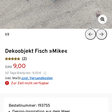
1/2
Dekoobjekt Fisch »Mike«
(2)
9,00
11,99
30-Tage-Bestpreis:
9,00
€
inkl. MwSt.
zzgl. Versandkosten
Zur Zeit nicht verfügbar
Bestellnummer: 193755
Design-Inspiration aus dem Meer