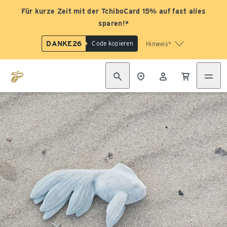
Für kurze Zeit mit der TchiboCard 15% auf fast alles
sparen!*
DANKE26
Code kopieren
Hinweis*