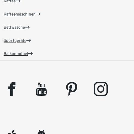
Kaffee
Kaffeemaschinen
Bettwäsche
Sportgeräte
Balkonmöbel
facebook
youtube
pinterest
instagram