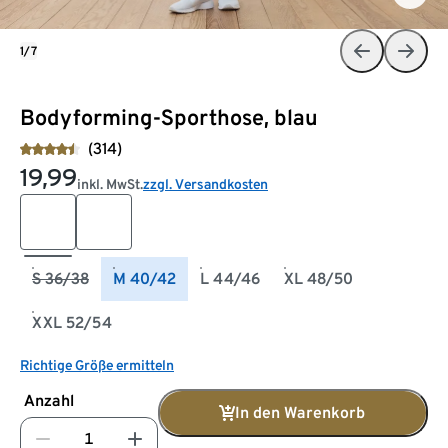
1/7
Bodyforming-Sporthose, blau
(314)
19,99
inkl. MwSt.
zzgl. Versandkosten
S 36/38
M 40/42
L 44/46
XL 48/50
XXL 52/54
Richtige Größe ermitteln
Anzahl
In den Warenkorb