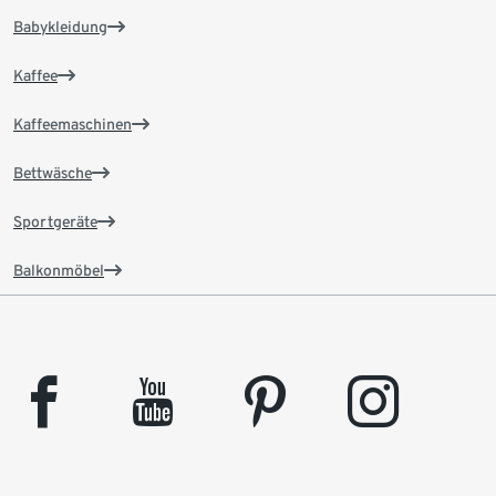
Babykleidung
Kaffee
Kaffeemaschinen
Bettwäsche
Sportgeräte
Balkonmöbel
facebook
youtube
pinterest
instagram