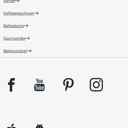
Kaffee
Kaffeemaschinen
Bettwäsche
Sportgeräte
Balkonmöbel
facebook
youtube
pinterest
instagram