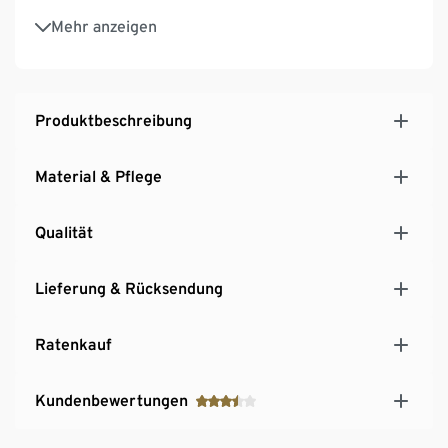
Mit verchromtem Metallgestell und Knaufgriffen
Mehr anzeigen
Mit verchromtem Bügel an der Seite zum
Aufhängen von z.B. Küchenhandtüchern
Inkl. höhenverstellbarer Kunststofffüße – fester
Stand auch auf unebenen Flächen
Produktbeschreibung
Deckelplatte mit hochwertigem, stapazierfähigem
Echtholzfurnier
Material & Pflege
Qualität
Lieferung & Rücksendung
Ratenkauf
Kundenbewertungen