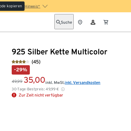
ode kopieren
Hinweis*
Suche
925 Silber Kette Multicolor
(45)
-29%
35,00
49,99
inkl. MwSt.
inkl. Versandkosten
30-Tage-Bestpreis:
49,99
€
Zur Zeit nicht verfügbar