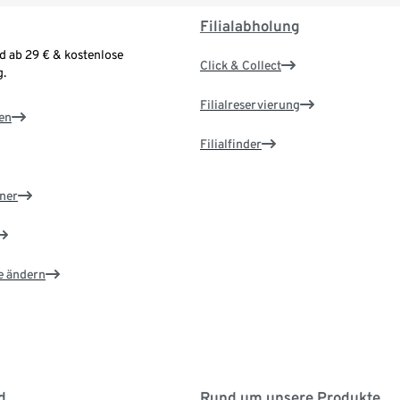
Filialabholung
d ab 29 € & kostenlose
Click & Collect
.
Filialreservierung
en
Filialfinder
ner
e ändern
d
Rund um unsere Produkte