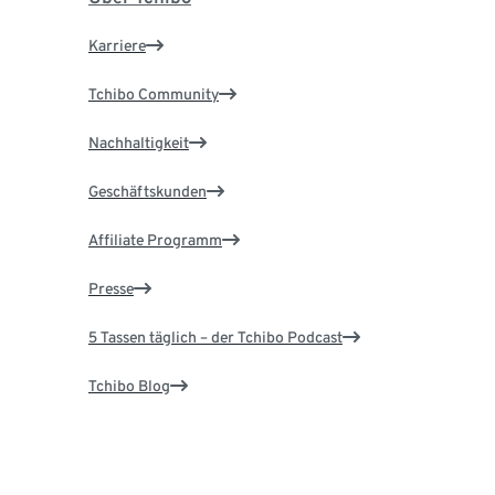
Karriere
Tchibo Community
Nachhaltigkeit
Geschäftskunden
Affiliate Programm
Presse
5 Tassen täglich – der Tchibo Podcast
Tchibo Blog