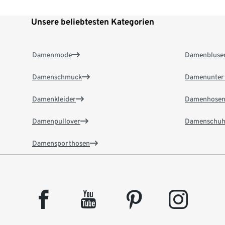
Unsere beliebtesten Kategorien
Damenmode
Damenbluse
Damenschmuck
Damenunter
Damenkleider
Damenhose
Damenpullover
Damenschuh
Damensporthosen
facebook
youtube
pinterest
instagram