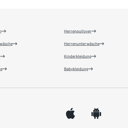
n
Herrenpullover
wäsche
Herrenunterwäsche
n
Kinderkleidung
e
Babykleidung
appleinc
android