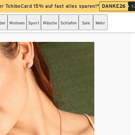
er TchiboCard 15% auf fast alles sparen!*
DANKE26
C
der
Wohnen
Sport
Wäsche
Schlafen
Sale
Mehr