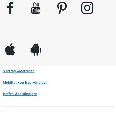
facebook
youtube
pinterest
instagram
appleinc
android
Vertrag widerrufen
Mobilfunkvertrag kündigen
Kaffee-Abo kündigen