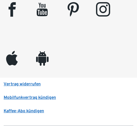
facebook
youtube
pinterest
instagram
appleinc
android
Vertrag widerrufen
Mobilfunkvertrag kündigen
Kaffee-Abo kündigen