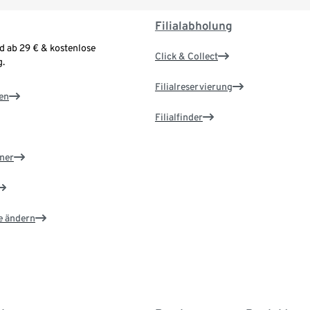
Filialabholung
d ab 29 € & kostenlose
Click & Collect
.
Filialreservierung
en
Filialfinder
ner
e ändern