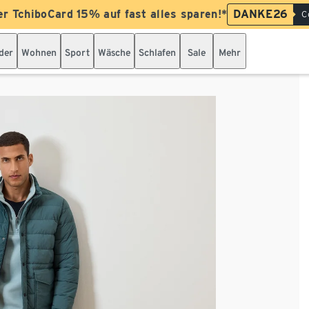
er TchiboCard 15% auf fast alles sparen!*
DANKE26
C
der
Wohnen
Sport
Wäsche
Schlafen
Sale
Mehr