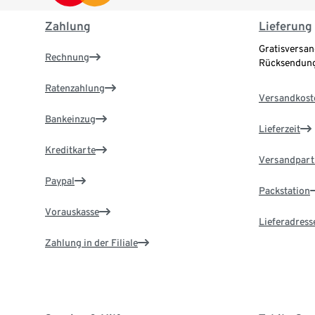
Zahlung
Lieferung
Gratisversan
Rechnung
Rücksendung
Ratenzahlung
Versandkost
Bankeinzug
Lieferzeit
Kreditkarte
Versandpart
Paypal
Packstation
Vorauskasse
Lieferadress
Zahlung in der Filiale