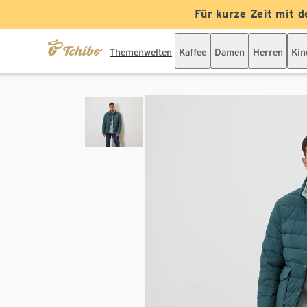
Für kurze Zeit mit d
Themenwelten
Kaffee
Damen
Herren
Kin