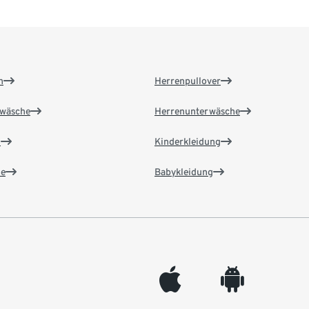
n
Herrenpullover
wäsche
Herrenunterwäsche
n
Kinderkleidung
e
Babykleidung
appleinc
android