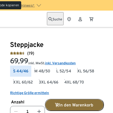
ode kopieren
Hinweis*
Suche
Steppjacke
(19)
69,99
inkl. MwSt.
inkl. Versandkosten
S 44/46
M 48/50
L 52/54
XL 56/58
XXL 60/62
3XL 64/66
4XL 68/70
Richtige Größe ermitteln
Anzahl
In den Warenkorb