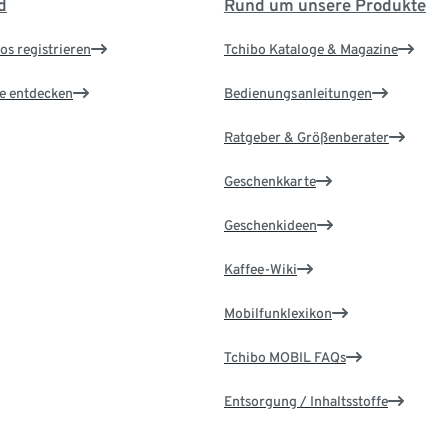
d
Rund um unsere Produkte
os registrieren
Tchibo Kataloge & Magazine
le entdecken
Bedienungsanleitungen
Ratgeber & Größenberater
Geschenkkarte
Geschenkideen
Kaffee-Wiki
Mobilfunklexikon
Tchibo MOBIL FAQs
Entsorgung / Inhaltsstoffe