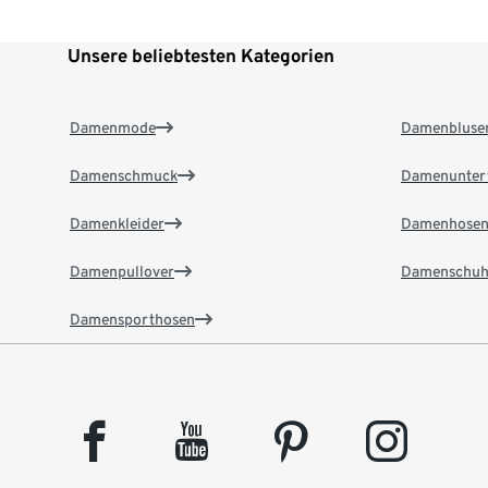
Unsere beliebtesten Kategorien
Damenmode
Damenbluse
Damenschmuck
Damenunter
Damenkleider
Damenhose
Damenpullover
Damenschuh
Damensporthosen
facebook
youtube
pinterest
instagram