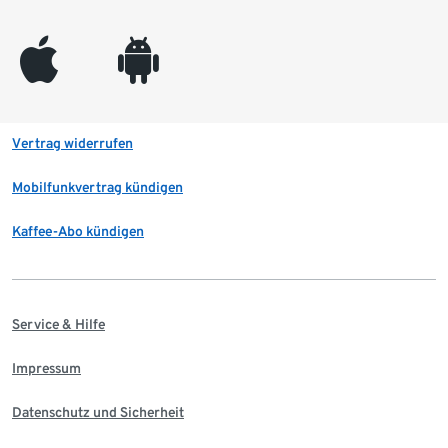
appleinc
android
Vertrag widerrufen
Mobilfunkvertrag kündigen
Kaffee-Abo kündigen
Service & Hilfe
Impressum
Datenschutz und Sicherheit