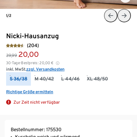
1/2
Nicki-Hausanzug
(204)
20,00
39,99
30-Tage-Bestpreis:
20,00
€
inkl. MwSt.
zzgl. Versandkosten
S 36/38
M 40/42
L 44/46
XL 48/50
Richtige Größe ermitteln
Zur Zeit nicht verfügbar
Bestellnummer: 175530
Kuschelig weich und wärmend