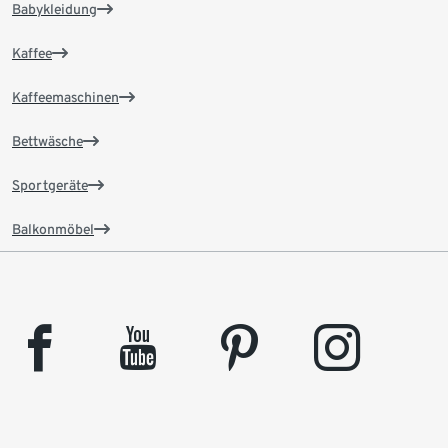
Babykleidung
Kaffee
Kaffeemaschinen
Bettwäsche
Sportgeräte
Balkonmöbel
facebook
youtube
pinterest
instagram