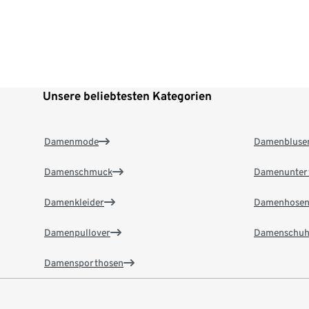
Unsere beliebtesten Kategorien
Damenmode
Damenbluse
Damenschmuck
Damenunter
Damenkleider
Damenhose
Damenpullover
Damenschuh
Damensporthosen