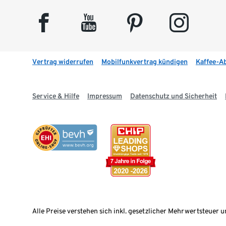
facebook
youtube
pinterest
instagram
Vertrag widerrufen
Mobilfunkvertrag kündigen
Kaffee-A
Service & Hilfe
Impressum
Datenschutz und Sicherheit
Alle Preise verstehen sich inkl. gesetzlicher Mehrwertsteuer u