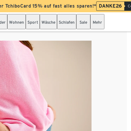
er TchiboCard 15% auf fast alles sparen!*
DANKE26
C
der
Wohnen
Sport
Wäsche
Schlafen
Sale
Mehr