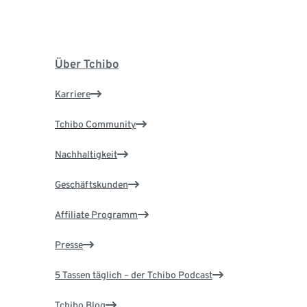
Über Tchibo
Karriere
Tchibo Community
Nachhaltigkeit
Geschäftskunden
Affiliate Programm
Presse
5 Tassen täglich – der Tchibo Podcast
Tchibo Blog