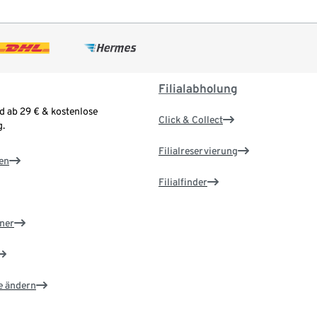
Filialabholung
d ab 29 € & kostenlose
Click & Collect
.
Filialreservierung
en
Filialfinder
ner
e ändern