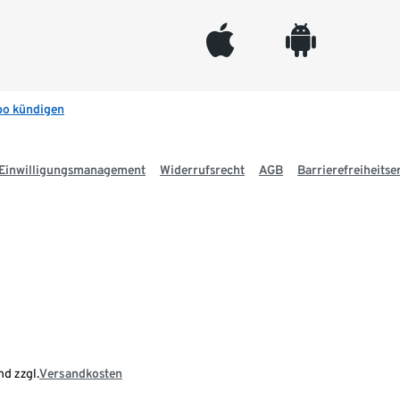
appleinc
android
bo kündigen
Einwilligungsmanagement
Widerrufsrecht
AGB
Barrierefreiheitse
nd zzgl.
Versandkosten