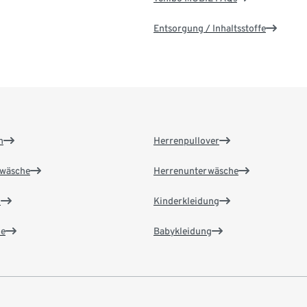
Entsorgung / Inhaltsstoffe
n
Herrenpullover
wäsche
Herrenunterwäsche
n
Kinderkleidung
e
Babykleidung