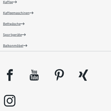
Kaffee
Kaffeemaschinen
Bettwäsche
Sportgeräte
Balkonmöbel
facebook
youtube
pinterest
xing
instagram