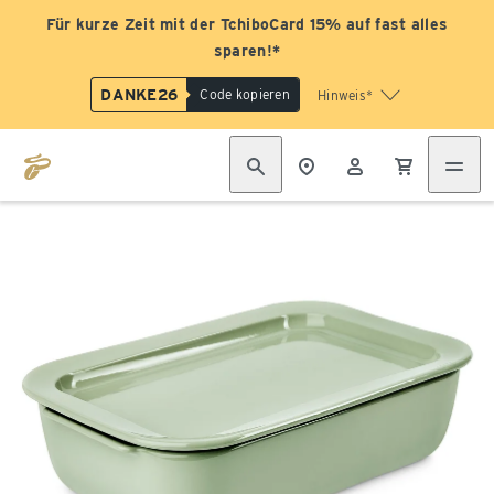
Für kurze Zeit mit der TchiboCard 15% auf fast alles
sparen!*
DANKE26
Code kopieren
Hinweis*