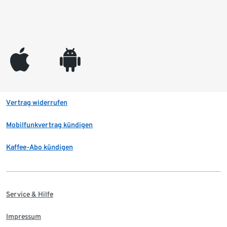
appleinc
android
Vertrag widerrufen
Mobilfunkvertrag kündigen
Kaffee-Abo kündigen
Service & Hilfe
Impressum