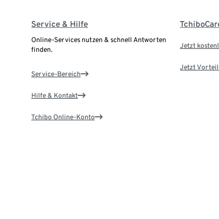
Service & Hilfe
TchiboCar
Online-Services nutzen & schnell Antworten
Jetzt kostenl
finden.
Jetzt Vortei
Service-Bereich
Hilfe & Kontakt
Tchibo Online-Konto