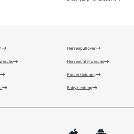
n
Herrenpullover
wäsche
Herrenunterwäsche
n
Kinderkleidung
e
Babykleidung