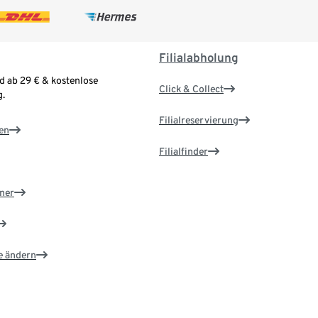
Filialabholung
d ab 29 € & kostenlose
Click & Collect
.
Filialreservierung
en
Filialfinder
ner
e ändern