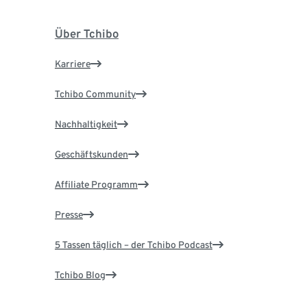
Über Tchibo
Karriere
Tchibo Community
Nachhaltigkeit
Geschäftskunden
Affiliate Programm
Presse
5 Tassen täglich – der Tchibo Podcast
Tchibo Blog