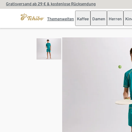
Gratisversand ab 29 € & kostenlose Rücksendung
Themenwelten
Kaffee
Damen
Herren
Kin