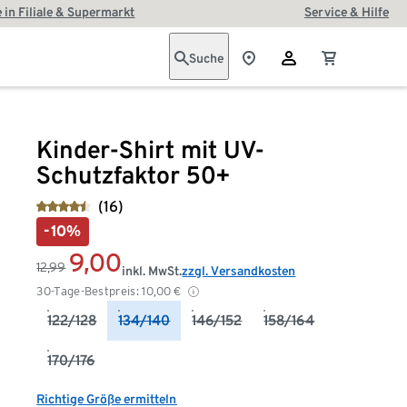
 in Filiale & Supermarkt
Service & Hilfe
Suche
Kinder-Shirt mit UV-
Schutzfaktor 50+
(16)
-10%
9,00
12,99
inkl. MwSt.
zzgl. Versandkosten
30-Tage-Bestpreis:
10,00
€
122/128
134/140
146/152
158/164
170/176
Richtige Größe ermitteln