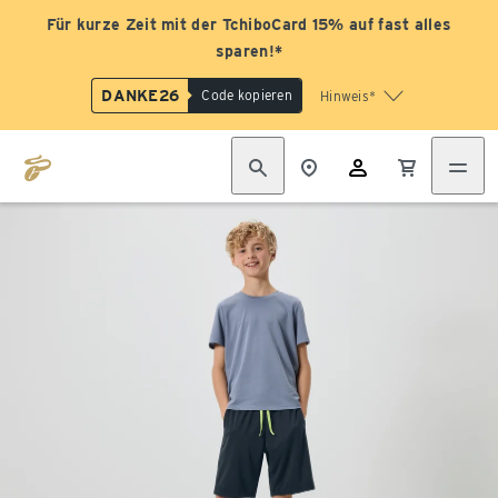
Für kurze Zeit mit der TchiboCard 15% auf fast alles
sparen!*
DANKE26
Code kopieren
Hinweis*