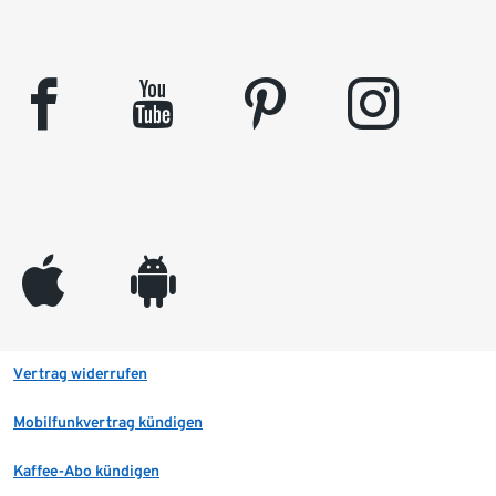
facebook
youtube
pinterest
instagram
appleinc
android
Vertrag widerrufen
Mobilfunkvertrag kündigen
Kaffee-Abo kündigen