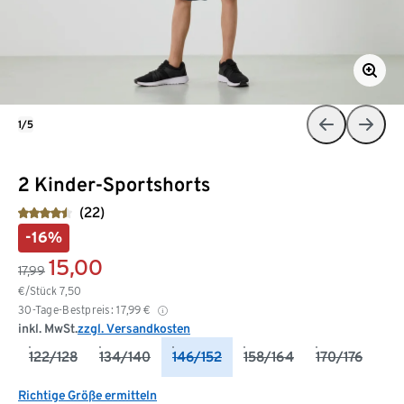
1/5
2 Kinder-Sportshorts
(22)
-16%
15,00
17,99
€/Stück
7,50
30-Tage-Bestpreis:
17,99
€
inkl. MwSt.
zzgl. Versandkosten
122/128
134/140
146/152
158/164
170/176
Richtige Größe ermitteln