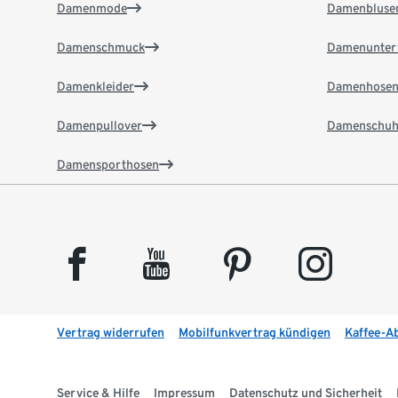
Damenmode
Damenbluse
Damenschmuck
Damenunter
Damenkleider
Damenhose
Damenpullover
Damenschuh
Damensporthosen
facebook
youtube
pinterest
instagram
Vertrag widerrufen
Mobilfunkvertrag kündigen
Kaffee-A
Service & Hilfe
Impressum
Datenschutz und Sicherheit