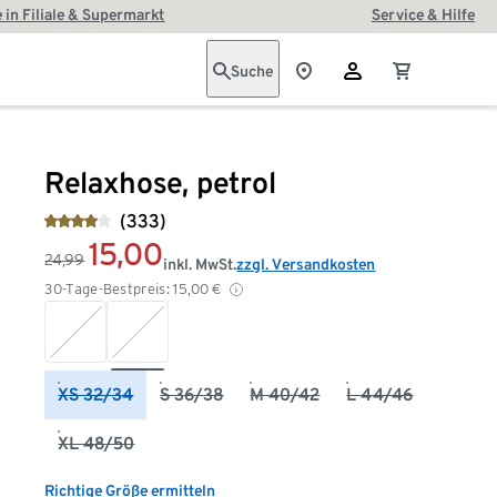
 in Filiale & Supermarkt
Service & Hilfe
Suche
Relaxhose, petrol
(333)
15,00
24,99
inkl. MwSt.
zzgl. Versandkosten
30-Tage-Bestpreis:
15,00
€
XS 32/34
S 36/38
M 40/42
L 44/46
XL 48/50
Richtige Größe ermitteln