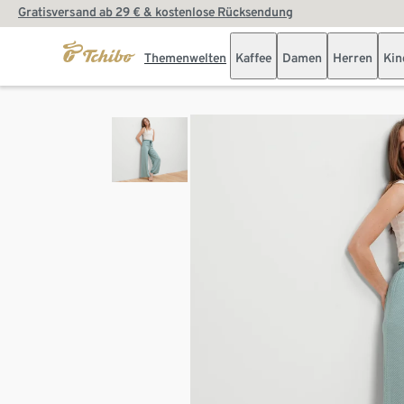
Gratisversand ab 29 € & kostenlose Rücksendung
Themenwelten
Kaffee
Damen
Herren
Kin