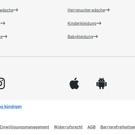
wäsche
Herrenunterwäsche
n
Kinderkleidung
e
Babykleidung
gram
appleinc
android
bo kündigen
Einwilligungsmanagement
Widerrufsrecht
AGB
Barrierefreiheitse