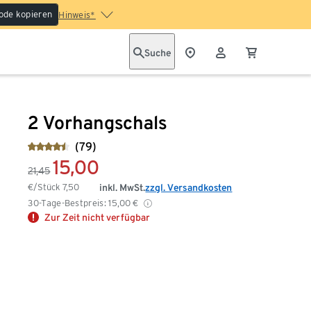
ode kopieren
Hinweis*
Suche
2 Vorhangschals
(79)
15,00
21,45
€/Stück
7,50
inkl. MwSt.
zzgl. Versandkosten
30-Tage-Bestpreis:
15,00
€
Zur Zeit nicht verfügbar