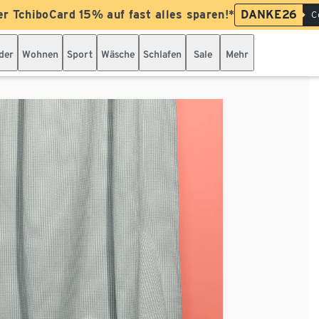
er TchiboCard 15% auf fast alles sparen!*
DANKE26
C
der
Wohnen
Sport
Wäsche
Schlafen
Sale
Mehr