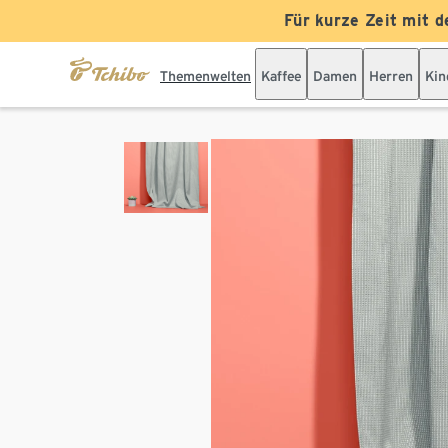
Für kurze Zeit mit d
Themenwelten
Kaffee
Damen
Herren
Kin