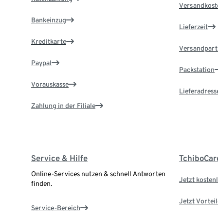
Versandkost
Bankeinzug
Lieferzeit
Kreditkarte
Versandpart
Paypal
Packstation
Vorauskasse
Lieferadress
Zahlung in der Filiale
Service & Hilfe
TchiboCar
Online-Services nutzen & schnell Antworten
Jetzt kostenl
finden.
Jetzt Vortei
Service-Bereich