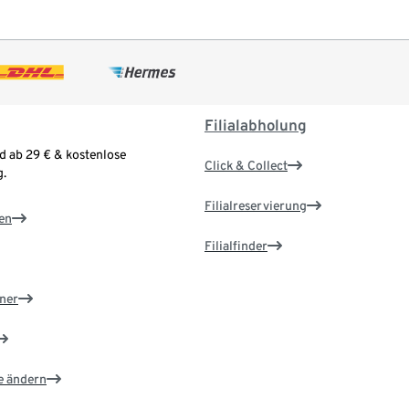
Filialabholung
d ab 29 € & kostenlose
Click & Collect
.
Filialreservierung
en
Filialfinder
ner
e ändern