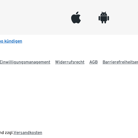
appleinc
android
bo kündigen
Einwilligungsmanagement
Widerrufsrecht
AGB
Barrierefreiheitse
nd zzgl.
Versandkosten