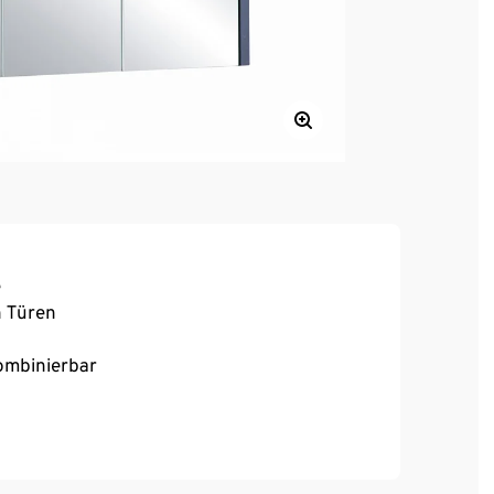
e
n Türen
kombinierbar