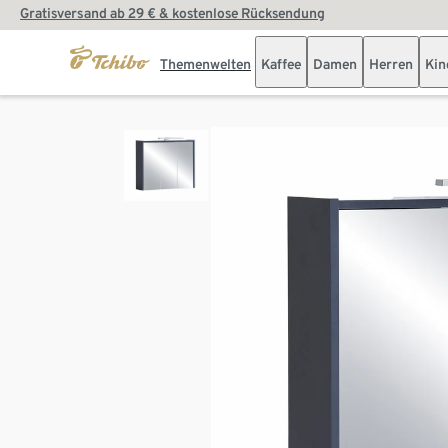
Gratisversand ab 29 € & kostenlose Rücksendung
Themenwelten
Kaffee
Damen
Herren
Kin