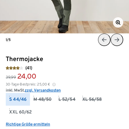
1/5
Thermojacke
(41)
24,00
39,99
30-Tage-Bestpreis:
25,00
€
inkl. MwSt.
zzgl. Versandkosten
S 44/46
M 48/50
L 52/54
XL 56/58
XXL 60/62
Richtige Größe ermitteln