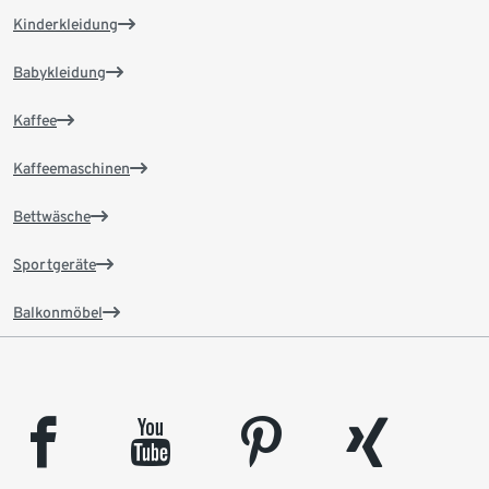
Kinderkleidung
Babykleidung
Kaffee
Kaffeemaschinen
Bettwäsche
Sportgeräte
Balkonmöbel
facebook
youtube
pinterest
xing