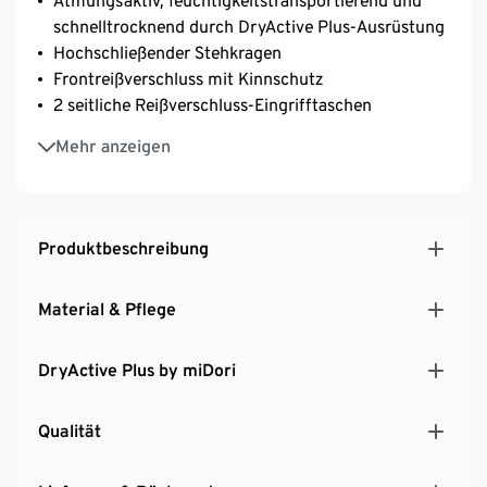
Atmungsaktiv, feuchtigkeitstransportierend und
schnelltrocknend durch DryActive Plus-Ausrüstung
Hochschließender Stehkragen
Frontreißverschluss mit Kinnschutz
2 seitliche Reißverschluss-Eingrifftaschen
Verstellbarer Saum mit Kordelzug
Mehr anzeigen
Softes, elastisches Material mit der Faser Creora® –
für optimale Bewegungsfreiheit
Produktbeschreibung
Material & Pflege
DryActive Plus by miDori
Qualität