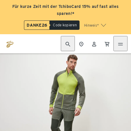
Für kurze Zeit mit der TchiboCard 15% auf fast alles
sparen!*
DANKE26
Code kopieren
Hinweis*