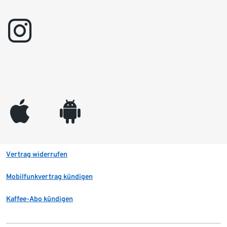
instagram
appleinc
android
Vertrag widerrufen
Mobilfunkvertrag kündigen
Kaffee-Abo kündigen