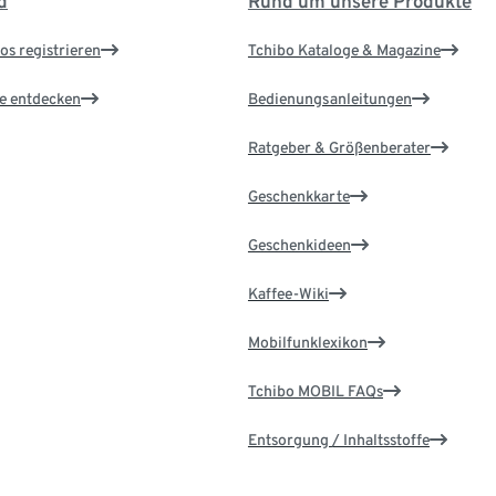
d
Rund um unsere Produkte
os registrieren
Tchibo Kataloge & Magazine
le entdecken
Bedienungsanleitungen
Ratgeber & Größenberater
Geschenkkarte
Geschenkideen
Kaffee-Wiki
Mobilfunklexikon
Tchibo MOBIL FAQs
Entsorgung / Inhaltsstoffe