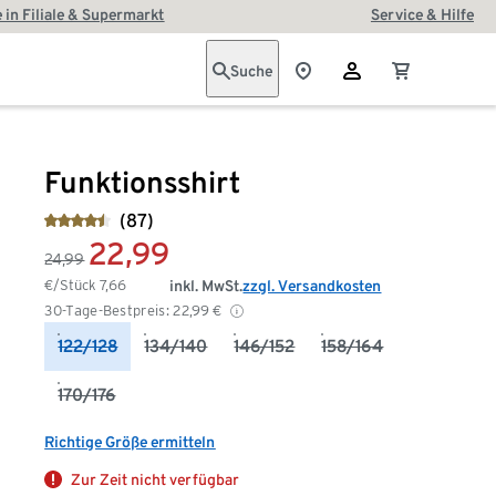
 in Filiale & Supermarkt
Service & Hilfe
Suche
Funktionsshirt
(87)
22,99
24,99
€/Stück
7,66
inkl. MwSt.
zzgl. Versandkosten
30-Tage-Bestpreis:
22,99
€
122/128
134/140
146/152
158/164
170/176
Richtige Größe ermitteln
Zur Zeit nicht verfügbar