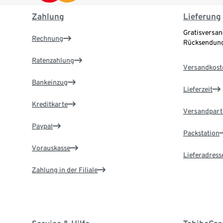
Zahlung
Lieferung
Gratisversan
Rechnung
Rücksendung
Ratenzahlung
Versandkost
Bankeinzug
Lieferzeit
Kreditkarte
Versandpart
Paypal
Packstation
Vorauskasse
Lieferadress
Zahlung in der Filiale