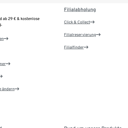
Filialabholung
d ab 29 € & kostenlose
Click & Collect
.
Filialreservierung
en
Filialfinder
ner
e ändern