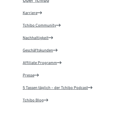
Über Tchibo
Karriere
Tchibo Community
Nachhaltigkeit
Geschäftskunden
Affiliate Programm
Presse
5 Tassen täglich – der Tchibo Podcast
Tchibo Blog