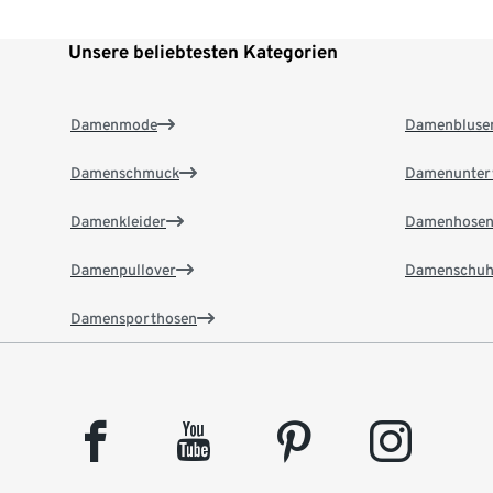
Unsere beliebtesten Kategorien
Damenmode
Damenbluse
Damenschmuck
Damenunter
Damenkleider
Damenhose
Damenpullover
Damenschuh
Damensporthosen
facebook
youtube
pinterest
instagram