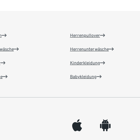
n
Herrenpullover
wäsche
Herrenunterwäsche
n
Kinderkleidung
e
Babykleidung
appleinc
android