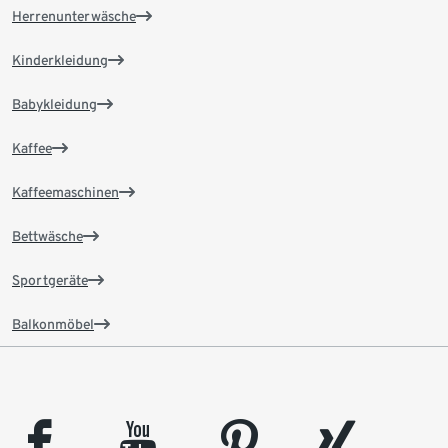
Herrenunterwäsche
Kinderkleidung
Babykleidung
Kaffee
Kaffeemaschinen
Bettwäsche
Sportgeräte
Balkonmöbel
facebook
youtube
pinterest
xing