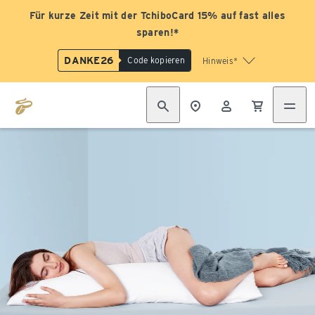
Für kurze Zeit mit der TchiboCard 15% auf fast alles
sparen!*
DANKE26
Code kopieren
Hinweis*