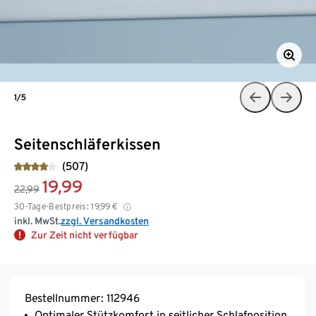
1/5
Seitenschläferkissen
(507)
19,99
22,99
30-Tage-Bestpreis:
19,99
€
inkl. MwSt.
zzgl. Versandkosten
Zur Zeit nicht verfügbar
Bestellnummer: 112946
Optimaler Stützkomfort in seitlicher Schlafposition