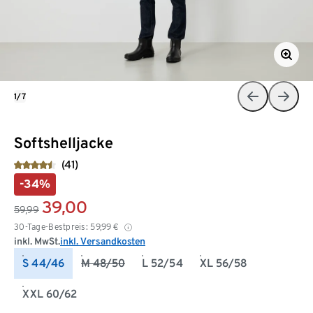
1/7
Softshelljacke
(41)
-34%
39,00
59,99
30-Tage-Bestpreis:
59,99
€
inkl. MwSt.
inkl. Versandkosten
S 44/46
M 48/50
L 52/54
XL 56/58
XXL 60/62