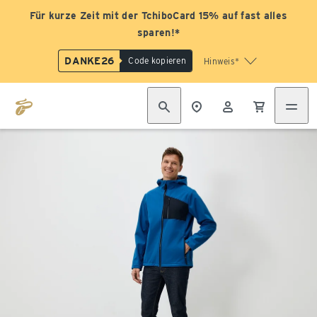
Für kurze Zeit mit der TchiboCard 15% auf fast alles
sparen!*
DANKE26
Code kopieren
Hinweis*