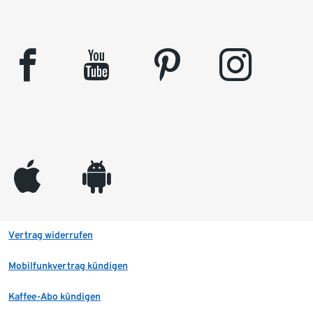
facebook
youtube
pinterest
instagram
appleinc
android
Vertrag widerrufen
Mobilfunkvertrag kündigen
Kaffee-Abo kündigen