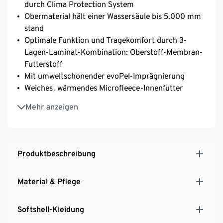
durch Clima Protection System
Obermaterial hält einer Wassersäule bis 5.000 mm
stand
Optimale Funktion und Tragekomfort durch 3-
Lagen-Laminat-Kombination: Oberstoff-Membran-
Futterstoff
Mit umweltschonender evoPel-Imprägnierung
Weiches, wärmendes Microfleece-Innenfutter
Elastisches Obermaterial für hohen Tragekomfort
Mehr anzeigen
und optimale Bewegungsfreiheit
Hochschließende, verstellbare Kapuze durch
Kordelzug
Farblich abgesetzte Reißverschluss-Brusttasche
Produktbeschreibung
Front-Reißverschluss mit Kinnschutz
2 seitliche Reißverschluss-Eingrifftaschen
Material & Pflege
Weitenverstellbarer Saum durch Kordelzug mit
Stopper
Softshell-Kleidung