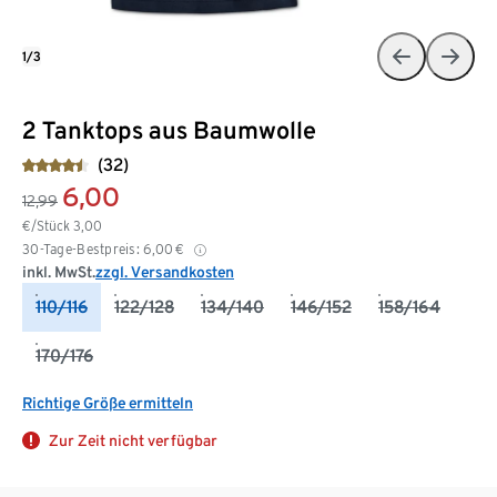
1/3
2 Tanktops aus Baumwolle
(32)
6,00
12,99
€/Stück
3,00
30-Tage-Bestpreis:
6,00
€
inkl. MwSt.
zzgl. Versandkosten
110/116
122/128
134/140
146/152
158/164
170/176
Richtige Größe ermitteln
Zur Zeit nicht verfügbar