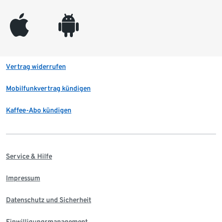
appleinc
android
Vertrag widerrufen
Mobilfunkvertrag kündigen
Kaffee-Abo kündigen
Service & Hilfe
Impressum
Datenschutz und Sicherheit
Einwilligungsmanagement