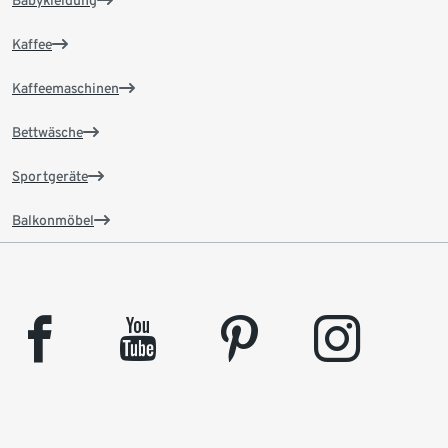
Babykleidung
Kaffee
Kaffeemaschinen
Bettwäsche
Sportgeräte
Balkonmöbel
facebook
youtube
pinterest
instagram