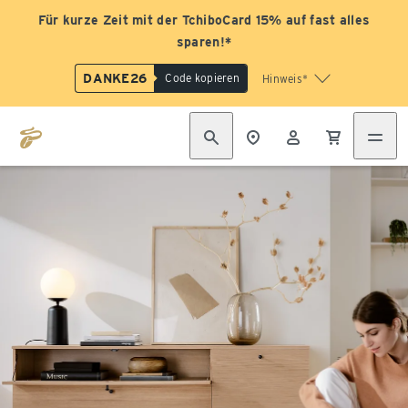
Für kurze Zeit mit der TchiboCard 15% auf fast alles
sparen!*
DANKE26
Code kopieren
Hinweis*