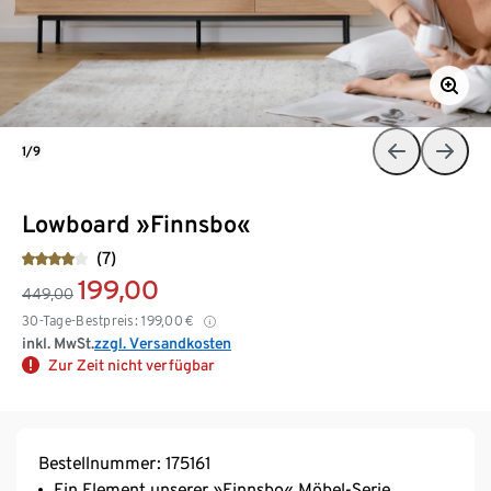
1/9
Lowboard »Finnsbo«
(7)
199,00
449,00
30-Tage-Bestpreis:
199,00
€
inkl. MwSt.
zzgl. Versandkosten
Zur Zeit nicht verfügbar
Bestellnummer: 175161
Ein Element unserer »Finnsbo« Möbel-Serie