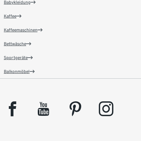
Babykleidung
Kaffee
Kaffeemaschinen
Bettwäsche
Sportgeräte
Balkonmöbel
facebook
youtube
pinterest
instagram