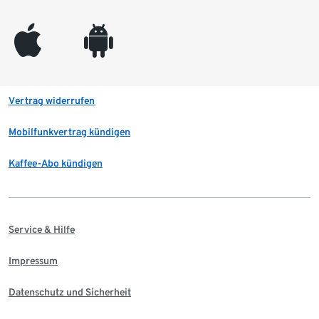
appleinc
android
Vertrag widerrufen
Mobilfunkvertrag kündigen
Kaffee-Abo kündigen
Service & Hilfe
Impressum
Datenschutz und Sicherheit